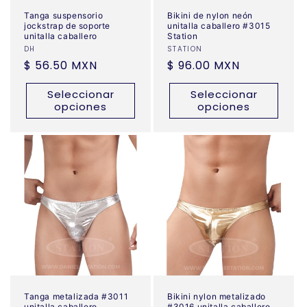
Tanga suspensorio
Bikini de nylon neón
jockstrap de soporte
unitalla caballero #3015
unitalla caballero
Station
Proveedor:
DH
Proveedor:
STATION
Precio
$ 56.50 MXN
Precio
$ 96.00 MXN
habitual
habitual
Seleccionar
Seleccionar
opciones
opciones
Tanga metalizada #3011
Bikini nylon metalizado
unitalla caballero
#3016 unitalla caballero