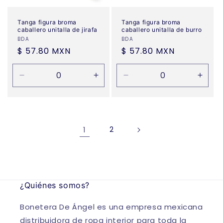
Tanga figura broma
Tanga figura broma
caballero unitalla de jirafa
caballero unitalla de burro
Proveedor:
BDA
Proveedor:
BDA
Precio
$ 57.80 MXN
Precio
$ 57.80 MXN
habitual
habitual
Reducir
Aumentar
Reducir
Aume
cantidad
cantidad
cantidad
canti
para
para
para
para
Default
Default
Default
Defau
Title
Title
Title
Title
1
2
¿Quiénes somos?
Bonetera De Ángel es una empresa mexicana
distribuidora de ropa interior para toda la