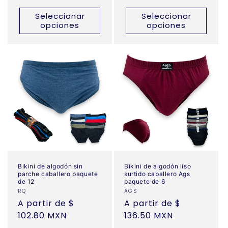
habitual
habitual
Seleccionar
Seleccionar
opciones
opciones
Bikini de algodón sin
Bikini de algodón liso
parche caballero paquete
surtido caballero Ags
de 12
paquete de 6
Proveedor:
RQ
Proveedor:
AGS
Precio
A partir de $
Precio
A partir de $
habitual
102.80 MXN
habitual
136.50 MXN