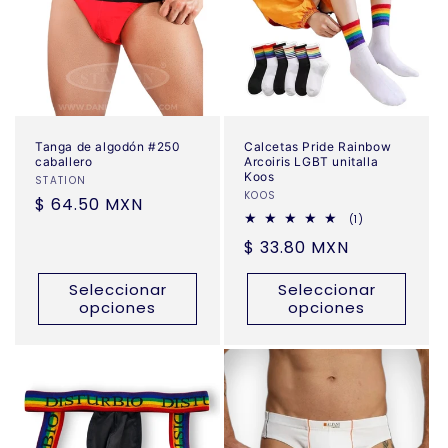
Tanga de algodón #250
Calcetas Pride Rainbow
caballero
Arcoiris LGBT unitalla
Koos
Proveedor:
STATION
Proveedor:
KOOS
Precio
$ 64.50 MXN
1
(1)
habitual
reseñas
Precio
$ 33.80 MXN
totales
habitual
Seleccionar
Seleccionar
opciones
opciones