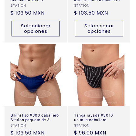
Proveedor:
STATION
Proveedor:
STATION
Precio
$ 103.50 MXN
Precio
$ 103.50 MXN
habitual
habitual
Seleccionar
Seleccionar
opciones
opciones
Bikini liso #300 caballero
Tanga rayada #3010
Station paquete de 3
unitalla caballero
Proveedor:
STATION
Proveedor:
STATION
Precio
$ 103.50 MXN
Precio
$ 96.00 MXN