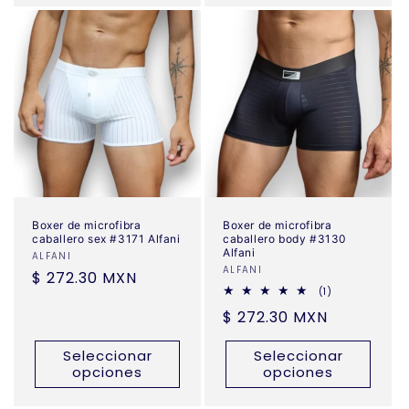
Boxer de microfibra
Boxer de microfibra
caballero sex #3171 Alfani
caballero body #3130
Alfani
Proveedor:
ALFANI
Proveedor:
ALFANI
Precio
$ 272.30 MXN
1
(1)
habitual
reseñas
Precio
$ 272.30 MXN
totales
habitual
Seleccionar
Seleccionar
opciones
opciones