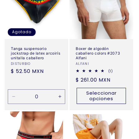
c
i
ó
Agotado
n
:
Tanga suspensorio
Boxer de algodón
jockstrap de latex arcoirís
caballero colors #2073
unitalla caballero
Alfani
Proveedor:
DISTURBIO
Proveedor:
ALFANI
Precio
$ 52.50 MXN
1
(1)
reseñas
habitual
Precio
$ 261.00 MXN
totales
habitual
Seleccionar
opciones
Reducir
Aumentar
cantidad
cantidad
para
para
Default
Default
Title
Title