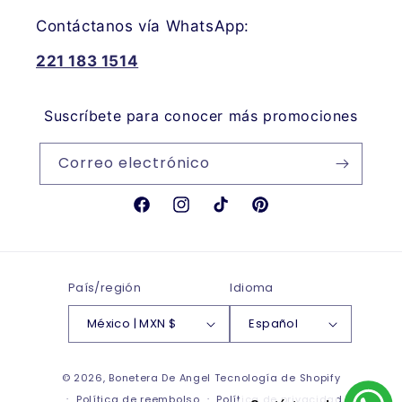
Contáctanos vía WhatsApp:
221 183 1514
Suscríbete para conocer más promociones
Correo electrónico
Facebook
Instagram
TikTok
Pinterest
País/región
Idioma
México | MXN $
Español
Formas
© 2026,
Bonetera De Angel
Tecnología de Shopify
de
Política de reembolso
Política de privacidad