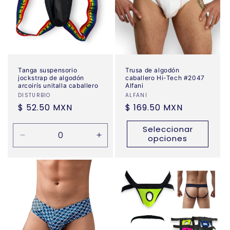
Tanga suspensorio
Trusa de algodón
jockstrap de algodón
caballero Hi-Tech #2047
arcoirís unitalla caballero
Alfani
Proveedor:
DISTURBIO
Proveedor:
ALFANI
Precio
$ 52.50 MXN
Precio
$ 169.50 MXN
habitual
habitual
Seleccionar
opciones
Reducir
Aumentar
cantidad
cantidad
para
para
Default
Default
Title
Title