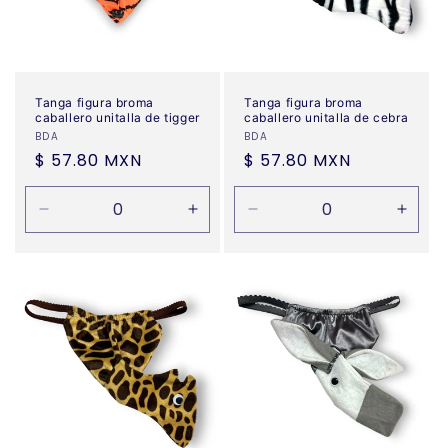
Tanga figura broma
Tanga figura broma
caballero unitalla de tigger
caballero unitalla de cebra
Proveedor:
BDA
Proveedor:
BDA
Precio
$ 57.80 MXN
Precio
$ 57.80 MXN
habitual
habitual
Reducir
Aumentar
Reducir
Aume
cantidad
cantidad
cantidad
canti
para
para
para
para
Default
Default
Default
Defau
Title
Title
Title
Title