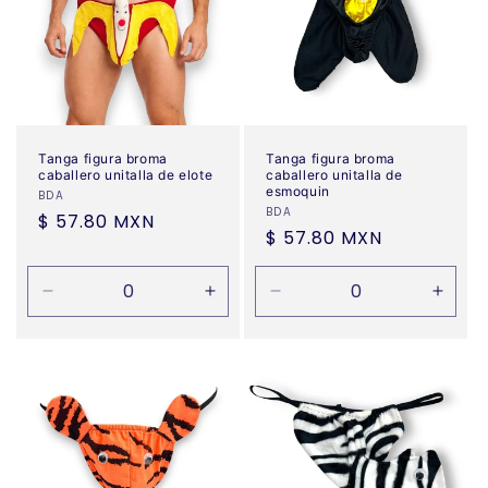
Tanga figura broma
Tanga figura broma
caballero unitalla de elote
caballero unitalla de
esmoquin
Proveedor:
BDA
Proveedor:
BDA
Precio
$ 57.80 MXN
Precio
$ 57.80 MXN
habitual
habitual
Reducir
Aumentar
Reducir
Aume
cantidad
cantidad
cantidad
canti
para
para
para
para
Default
Default
Default
Defau
Title
Title
Title
Title