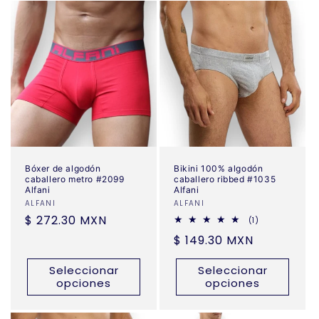
Bóxer de algodón
Bikini 100% algodón
caballero metro #2099
caballero ribbed #1035
Alfani
Alfani
Proveedor:
ALFANI
Proveedor:
ALFANI
Precio
$ 272.30 MXN
1
(1)
reseñas
habitual
Precio
$ 149.30 MXN
totales
habitual
Seleccionar
Seleccionar
opciones
opciones