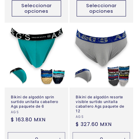
Seleccionar
Seleccionar
opciones
opciones
Bikini de algodón sprin
Bikini de algodón resorte
surtido unitalla caballero
visible surtido unitalla
Ags paquete de 6
caballero Ags paquete de
12
Proveedor:
AGS
Proveedor:
AGS
Precio
$ 163.80 MXN
Precio
$ 327.60 MXN
habitual
habitual