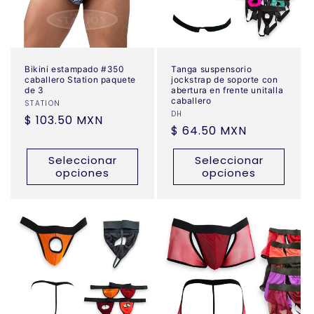
Bikini estampado #350
Tanga suspensorio
caballero Station paquete
jockstrap de soporte con
de 3
abertura en frente unitalla
caballero
Proveedor:
STATION
Proveedor:
DH
Precio
$ 103.50 MXN
Precio
$ 64.50 MXN
habitual
habitual
Seleccionar
Seleccionar
opciones
opciones