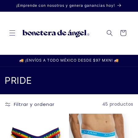
Ir
¡Emprende con nosotros y genera ganancias hoy!
directamente
al contenido
Carrito
🚚 ¡ENVÍOS A TODO MÉXICO DESDE $97 MXN! 🚚
C
PRIDE
o
l
Filtrar y ordenar
45 productos
e
c