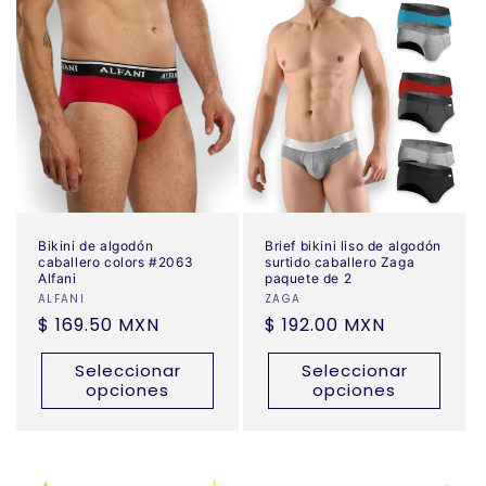
Bikini de algodón
Brief bikini liso de algodón
caballero colors #2063
surtido caballero Zaga
Alfani
paquete de 2
Proveedor:
ALFANI
Proveedor:
ZAGA
Precio
$ 169.50 MXN
Precio
$ 192.00 MXN
habitual
habitual
Seleccionar
Seleccionar
opciones
opciones