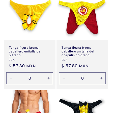
Tanga figura broma
Tanga figura broma
caballero unitalla de
caballero unitalla del
plátano
chapulín colorado
Proveedor:
BDA
Proveedor:
BDA
Precio
$ 57.80 MXN
Precio
$ 57.80 MXN
habitual
habitual
Reducir
Aumentar
Reducir
Aume
cantidad
cantidad
cantidad
canti
para
para
para
para
Default
Default
Default
Defau
Title
Title
Title
Title