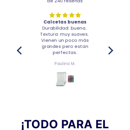
de 240 reseñas
n
Calcetas buenas
17 y le
Durabilidad: buena.
Elegant
es talla
Textura: muy suaves.
ron
Vienen un poco más
 buena
grandes pero estan
 buena
perfectas.
ómodos,
Paulina M.
 quedan
de media
antaron.
¡TODO PARA EL