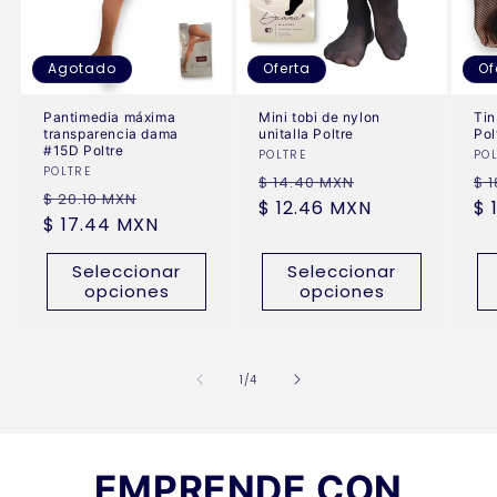
Agotado
Oferta
Of
Pantimedia máxima
Mini tobi de nylon
Tin
transparencia dama
unitalla Poltre
Pol
#15D Poltre
Proveedor:
POLTRE
Pr
PO
Proveedor:
POLTRE
Precio
Precio
Pr
$ 14.40 MXN
$ 
Precio
Precio
$ 20.10 MXN
habitual
$ 12.46 MXN
de
ha
$ 
habitual
$ 17.44 MXN
de
oferta
oferta
Seleccionar
Seleccionar
opciones
opciones
de
1
/
4
EMPRENDE CON