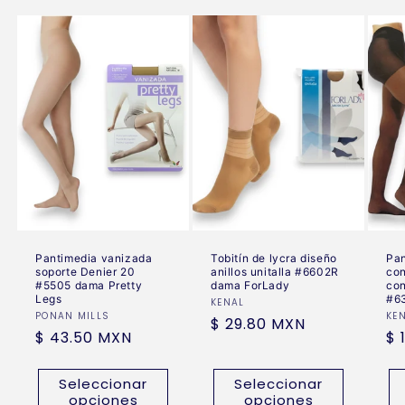
Pantimedia vanizada
Tobitín de lycra diseño
Pan
soporte Denier 20
anillos unitalla #6602R
con
#5505 dama Pretty
dama ForLady
con
Legs
#6
Proveedor:
KENAL
Proveedor:
PONAN MILLS
Pr
KE
Precio
$ 29.80 MXN
Precio
$ 43.50 MXN
Pr
$ 
habitual
habitual
ha
Seleccionar
Seleccionar
opciones
opciones