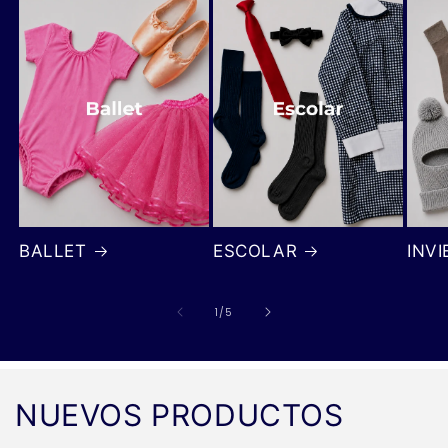
BALLET
ESCOLAR
INV
de
1
/
5
NUEVOS PRODUCTOS