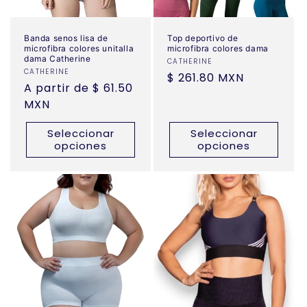
Banda senos lisa de
Top deportivo de
microfibra colores unitalla
microfibra colores dama
dama Catherine
Proveedor:
CATHERINE
Proveedor:
CATHERINE
Precio
$ 261.80 MXN
Precio
A partir de $ 61.50
habitual
habitual
MXN
Seleccionar
Seleccionar
opciones
opciones