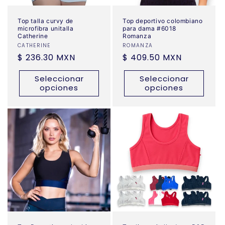
Top talla curvy de
Top deportivo colombiano
microfibra unitalla
para dama #6018
Catherine
Romanza
Proveedor:
CATHERINE
Proveedor:
ROMANZA
Precio
$ 236.30 MXN
Precio
$ 409.50 MXN
habitual
habitual
Seleccionar
Seleccionar
opciones
opciones