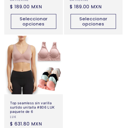
Proveedor:
Proveedor:
Precio
$ 189.00 MXN
Precio
$ 189.00 MXN
habitual
habitual
Seleccionar
Seleccionar
opciones
opciones
Top seamless sin varilla
surtido unitalla #806 LUK
paquete de 6
Proveedor:
LUK
Precio
$ 631.80 MXN