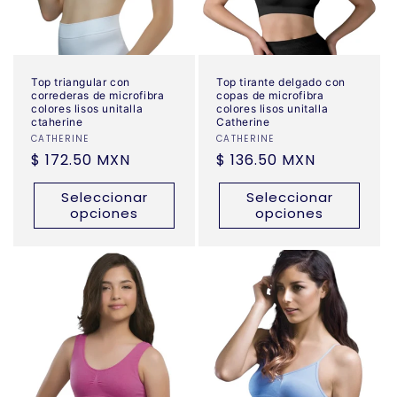
Top triangular con
Top tirante delgado con
correderas de microfibra
copas de microfibra
colores lisos unitalla
colores lisos unitalla
ctaherine
Catherine
Proveedor:
CATHERINE
Proveedor:
CATHERINE
Precio
$ 172.50 MXN
Precio
$ 136.50 MXN
habitual
habitual
Seleccionar
Seleccionar
opciones
opciones