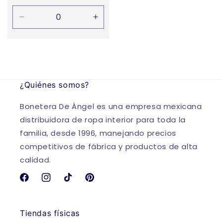
habitual
Reducir
Aumentar
cantidad
cantidad
para
para
Default
Default
Title
Title
¿Quiénes somos?
Bonetera De Ángel es una empresa mexicana
distribuidora de ropa interior para toda la
familia, desde 1996, manejando precios
competitivos de fábrica y productos de alta
calidad.
Facebook
Instagram
TikTok
Pinterest
Tiendas físicas