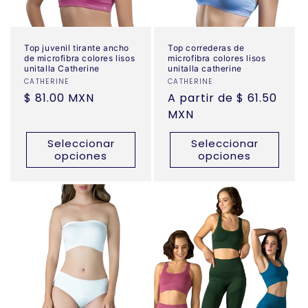
Top juvenil tirante ancho
Top correderas de
de microfibra colores lisos
microfibra colores lisos
unitalla Catherine
unitalla catherine
Proveedor:
CATHERINE
Proveedor:
CATHERINE
Precio
$ 81.00 MXN
Precio
A partir de $ 61.50
habitual
habitual
MXN
Seleccionar
Seleccionar
opciones
opciones