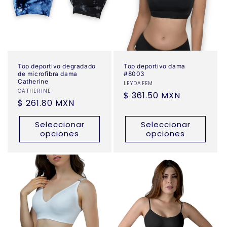
Top deportivo degradado
Top deportivo dama
de microfibra dama
#8003
Catherine
Proveedor:
LEYDAFEM
Proveedor:
CATHERINE
Precio
$ 361.50 MXN
Precio
$ 261.80 MXN
habitual
habitual
Seleccionar
Seleccionar
opciones
opciones