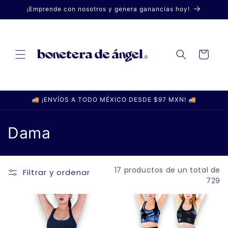
Ir
¡Emprende con nosotros y genera ganancias hoy!
directamente
al contenido
Carrito
🚚 ¡ENVÍOS A TODO MÉXICO DESDE $97 MXN! 🚚
C
Dama
o
l
17 productos de un total de
Filtrar y ordenar
729
e
c