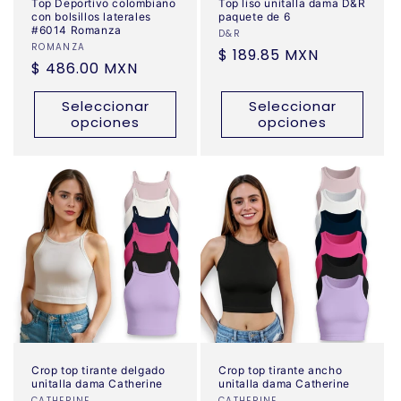
Top Deportivo colombiano
Top liso unitalla dama D&R
con bolsillos laterales
paquete de 6
#6014 Romanza
Proveedor:
D&R
Proveedor:
ROMANZA
Precio
$ 189.85 MXN
Precio
$ 486.00 MXN
habitual
habitual
Seleccionar
Seleccionar
opciones
opciones
Crop top tirante delgado
Crop top tirante ancho
unitalla dama Catherine
unitalla dama Catherine
CATHERINE
CATHERINE