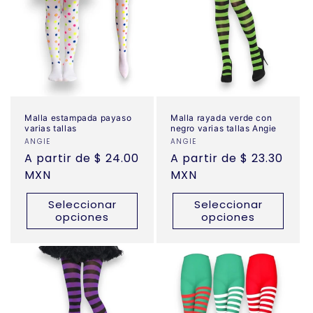
c
i
ó
n
:
Malla estampada payaso
Malla rayada verde con
varias tallas
negro varias tallas Angie
Proveedor:
ANGIE
Proveedor:
ANGIE
Precio
A partir de $ 24.00
Precio
A partir de $ 23.30
habitual
MXN
habitual
MXN
Seleccionar
Seleccionar
opciones
opciones