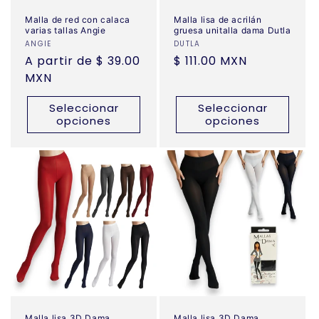
Malla de red con calaca
Malla lisa de acrilán
varias tallas Angie
gruesa unitalla dama Dutla
Proveedor:
ANGIE
Proveedor:
DUTLA
Precio
A partir de $ 39.00
Precio
$ 111.00 MXN
habitual
MXN
habitual
Seleccionar
Seleccionar
opciones
opciones
Malla lisa 3D Dama
Malla lisa 3D Dama