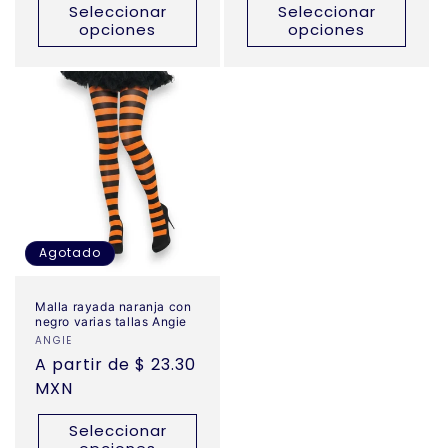
Seleccionar
Seleccionar
opciones
opciones
Agotado
Malla rayada naranja con
negro varias tallas Angie
Proveedor:
ANGIE
Precio
A partir de $ 23.30
habitual
MXN
Seleccionar