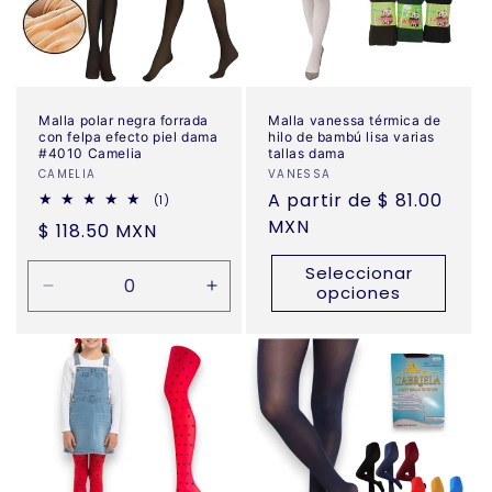
Malla polar negra forrada
Malla vanessa térmica de
con felpa efecto piel dama
hilo de bambú lisa varias
#4010 Camelia
tallas dama
Proveedor:
CAMELIA
Proveedor:
VANESSA
Precio
A partir de $ 81.00
1
(1)
reseñas
habitual
MXN
Precio
$ 118.50 MXN
totales
habitual
Seleccionar
opciones
Reducir
Aumentar
cantidad
cantidad
para
para
Default
Default
Title
Title