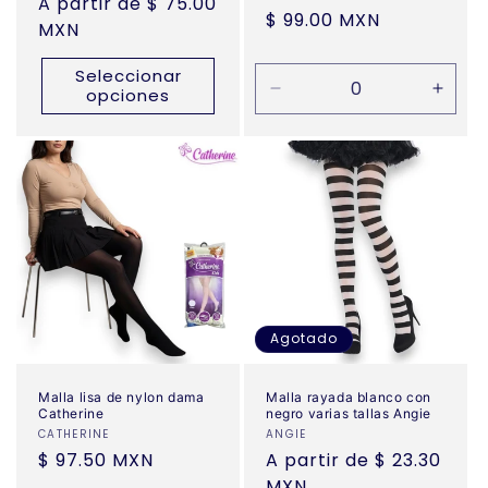
Precio
A partir de $ 75.00
Precio
$ 99.00 MXN
habitual
MXN
habitual
Seleccionar
opciones
Reducir
Aume
cantidad
canti
para
para
Default
Defau
Title
Title
Agotado
Malla lisa de nylon dama
Malla rayada blanco con
Catherine
negro varias tallas Angie
Proveedor:
CATHERINE
Proveedor:
ANGIE
Precio
$ 97.50 MXN
Precio
A partir de $ 23.30
habitual
habitual
MXN