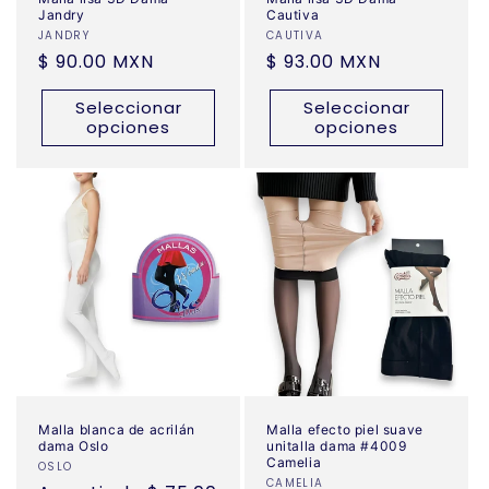
Jandry
Cautiva
Proveedor:
JANDRY
Proveedor:
CAUTIVA
Precio
$ 90.00 MXN
Precio
$ 93.00 MXN
habitual
habitual
Seleccionar
Seleccionar
opciones
opciones
Malla blanca de acrilán
Malla efecto piel suave
dama Oslo
unitalla dama #4009
Camelia
Proveedor:
OSLO
Proveedor:
CAMELIA