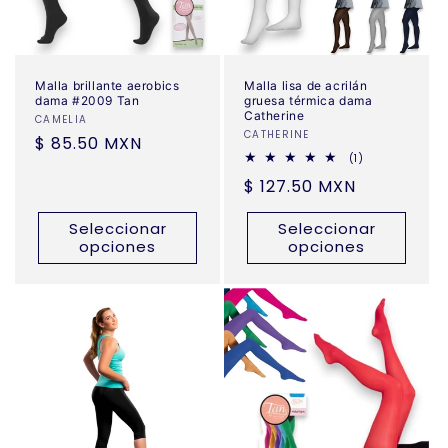
Malla brillante aerobics
Malla lisa de acrilán
dama #2009 Tan
gruesa térmica dama
Catherine
Proveedor:
CAMELIA
Proveedor:
CATHERINE
Precio
$ 85.50 MXN
1
(1)
habitual
reseñas
Precio
$ 127.50 MXN
totales
habitual
Seleccionar
Seleccionar
opciones
opciones