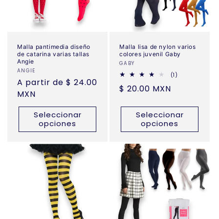
Malla pantimedia diseño
Malla lisa de nylon varios
de catarina varias tallas
colores juvenil Gaby
Angie
Proveedor:
GABY
Proveedor:
ANGIE
1
(1)
Precio
A partir de $ 24.00
reseñas
Precio
$ 20.00 MXN
totales
habitual
MXN
habitual
Seleccionar
Seleccionar
opciones
opciones