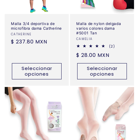
Malla 3/4 deportiva de
Malla de nylon delgada
microfibra dama Catherine
varios colores dama
#5001 Tan
Proveedor:
CATHERINE
Proveedor:
CAMELIA
Precio
$ 237.80 MXN
2
(2)
habitual
reseñas
Precio
$ 28.00 MXN
totales
habitual
Seleccionar
Seleccionar
opciones
opciones