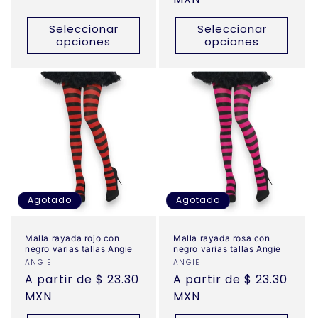
Seleccionar
Seleccionar
opciones
opciones
Agotado
Agotado
Malla rayada rojo con
Malla rayada rosa con
negro varias tallas Angie
negro varias tallas Angie
Proveedor:
ANGIE
Proveedor:
ANGIE
Precio
A partir de $ 23.30
Precio
A partir de $ 23.30
habitual
MXN
habitual
MXN