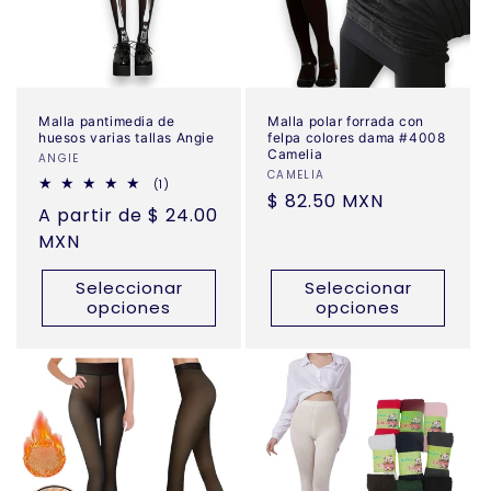
Malla pantimedia de
Malla polar forrada con
huesos varias tallas Angie
felpa colores dama #4008
Camelia
Proveedor:
ANGIE
Proveedor:
CAMELIA
1
(1)
Precio
$ 82.50 MXN
reseñas
Precio
A partir de $ 24.00
totales
habitual
habitual
MXN
Seleccionar
Seleccionar
opciones
opciones