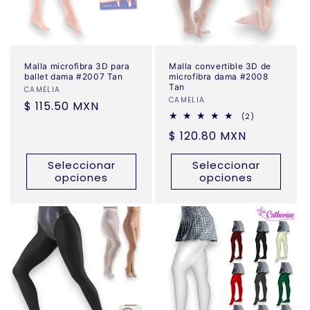
Malla microfibra 3D para
Malla convertible 3D de
ballet dama #2007 Tan
microfibra dama #2008
Tan
Proveedor:
CAMELIA
Proveedor:
CAMELIA
Precio
$ 115.50 MXN
2
(2)
habitual
reseñas
Precio
$ 120.80 MXN
totales
habitual
Seleccionar
Seleccionar
opciones
opciones