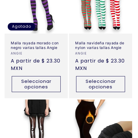
Agotado
Malla rayada morado con
Malla navideña rayada de
negro varias tallas Angie
nylon varias tallas Angie
Proveedor:
ANGIE
Proveedor:
ANGIE
Precio
A partir de $ 23.30
Precio
A partir de $ 23.30
habitual
MXN
habitual
MXN
Seleccionar
Seleccionar
opciones
opciones