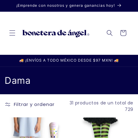
Ir
¡Emprende con nosotros y genera ganancias hoy!
directamente
al contenido
Carrito
🚚 ¡ENVÍOS A TODO MÉXICO DESDE $97 MXN! 🚚
C
Dama
o
l
31 productos de un total de
Filtrar y ordenar
729
e
c