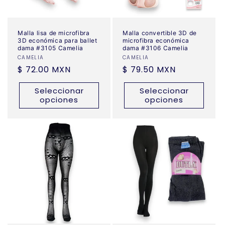
Malla lisa de microfibra
Malla convertible 3D de
3D económica para ballet
microfibra económica
dama #3105 Camelia
dama #3106 Camelia
Proveedor:
CAMELIA
Proveedor:
CAMELIA
Precio
$ 72.00 MXN
Precio
$ 79.50 MXN
habitual
habitual
Seleccionar
Seleccionar
opciones
opciones