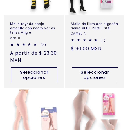
Malla rayada abeja
Malla de likra con algodón
amarillo con negro varias
dama #601 Pritti Pritti
tallas Angie
Proveedor:
CAMELIA
Proveedor:
ANGIE
1
(1)
reseñas
2
(2)
Precio
$ 96.00 MXN
totales
reseñas
Precio
A partir de $ 23.30
totales
habitual
habitual
MXN
Seleccionar
Seleccionar
opciones
opciones