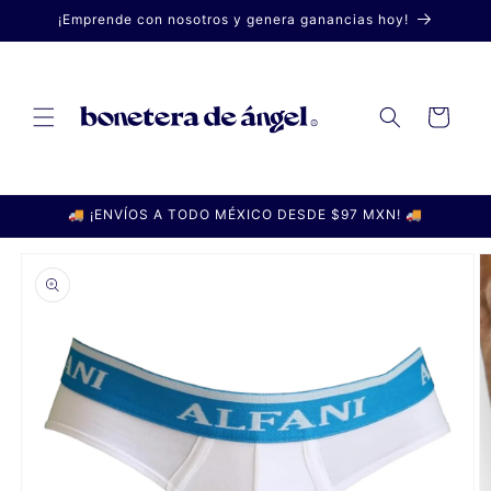
Ir
¡Emprende con nosotros y genera ganancias hoy!
directamente
al contenido
Carrito
🚚 ¡ENVÍOS A TODO MÉXICO DESDE $97 MXN! 🚚
Ir
directamente
a la
información
del producto