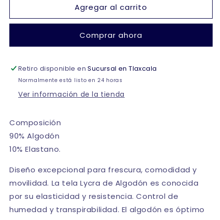
Agregar al carrito
Bikini
Bikini
de
de
algodón
algodón
Comprar ahora
caballero
caballero
colors
colors
#2063
#2063
Retiro disponible en
Alfani
Alfani
Sucursal en Tlaxcala
Normalmente está listo en 24 horas
Ver información de la tienda
Composición
90% Algodón
10% Elastano.
Diseño excepcional para frescura, comodidad y
movilidad. La tela Lycra de Algodón es conocida
por su elasticidad y resistencia. Control de
humedad y transpirabilidad. El algodón es óptimo