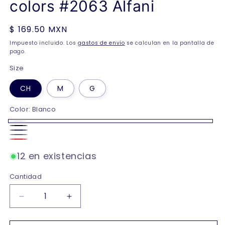
colors #2063 Alfani
Precio
$ 169.50 MXN
habitual
Impuesto incluido. Los
gastos de envío
se calculan en la pantalla de
pago.
Size
CH
M
G
Color:
Blanco
Blanco
Negro
Marino
Oxford
Rojo
12 en existencias
Cantidad
Reducir
Aumentar
cantidad
cantidad
para
para