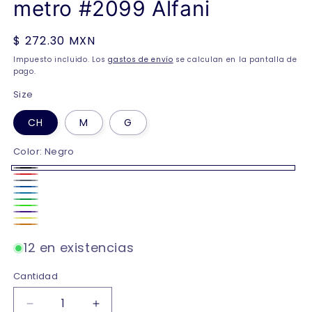
metro #2099 Alfani
Precio
$ 272.30 MXN
habitual
Impuesto incluido. Los
gastos de envío
se calculan en la pantalla de
pago.
Size
CH
M
G
Color:
Negro
Negro
Rojo
Oxford
Azul
Turquesa
Verde
verde
Morado
Amarillo
neón
Naranja
12 en existencias
Cantidad
Reducir
Aumentar