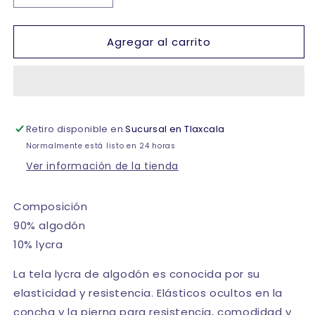
cantidad
cantidad
para
para
Agregar al carrito
Bóxer
Bóxer
de
de
algodón
algodón
caballero
caballero
metro
metro
#2099
#2099
Retiro disponible en
Sucursal en Tlaxcala
Alfani
Alfani
Normalmente está listo en 24 horas
Ver información de la tienda
Composición
90% algodón
10% lycra
La tela lycra de algodón es conocida por su
elasticidad y resistencia. Elásticos ocultos en la
concha y la pierna para resistencia, comodidad y