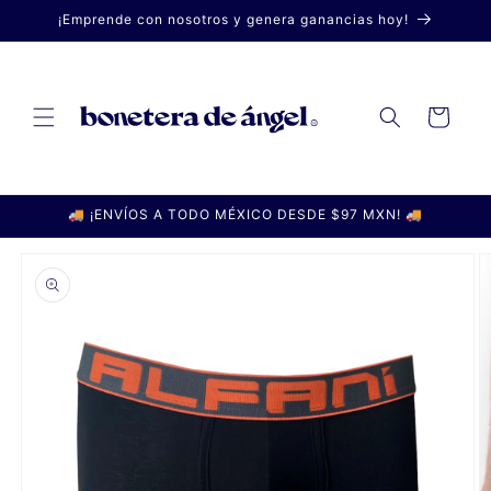
Ir
¡Emprende con nosotros y genera ganancias hoy!
directamente
al contenido
Carrito
🚚 ¡ENVÍOS A TODO MÉXICO DESDE $97 MXN! 🚚
Ir
directamente
a la
información
del producto