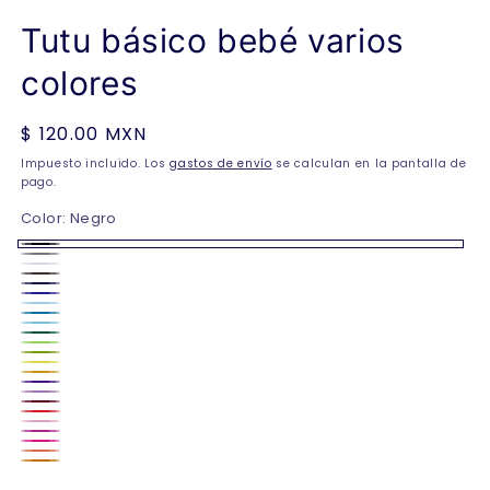
Tutu básico bebé varios
colores
Precio
$ 120.00 MXN
habitual
Impuesto incluido. Los
gastos de envío
se calculan en la pantalla de
pago.
Color:
Negro
Negro
Gris
Blanco
Café
Marino
Azul
Azul
Turquesa
rey
azul
cielo
Verde
Verde
aqua
verde
bandera
Amarillo
limón
amarillo
manzana
Morado
Lila
mango
Vino
Rojo
Rosa
Fucsia
rosa
claro
Coral
Naranja
neón