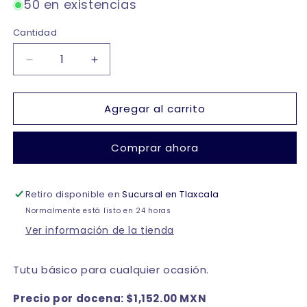
50 en existencias
Cantidad
Reducir
Aumentar
cantidad
cantidad
para
para
Agregar al carrito
Tutu
Tutu
básico
básico
bebé
bebé
Comprar ahora
varios
varios
colores
colores
Retiro disponible en
Sucursal en Tlaxcala
Normalmente está listo en 24 horas
Ver información de la tienda
Tutu básico para cualquier ocasión.
Precio por docena: $1,152.00 MXN