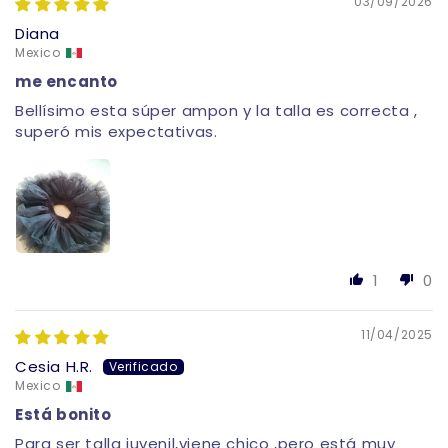
03/09/2026
Diana
Mexico
me encanto
Bellísimo esta súper ampon y la talla es correcta ,
superó mis expectativas.
1
0
11/04/2025
Cesia H.R.
Mexico
Está bonito
Para ser talla juvenil,viene chico ,pero está muy