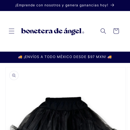
Ir
¡Emprende con nosotros y genera ganancias hoy!
directamente
al contenido
Carrito
🚚 ¡ENVÍOS A TODO MÉXICO DESDE $97 MXN! 🚚
Ir
directamente
a la
información
del producto