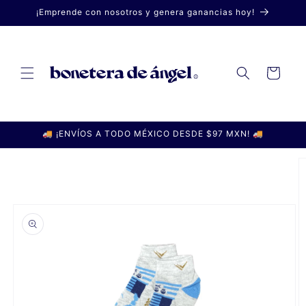
Ir
¡Emprende con nosotros y genera ganancias hoy!
directamente
al contenido
Carrito
🚚 ¡ENVÍOS A TODO MÉXICO DESDE $97 MXN! 🚚
Ir
directamente
a la
información
del producto