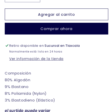
cantidad
cantidad
para
para
Agregar al carrito
Tin
Tin
estampado
estampado
infantil
infantil
Comprar ahora
niño
niño
Koos
Koos
paquete
paquete
Retiro disponible en
de
de
Sucursal en Tlaxcala
6
6
Normalmente está listo en 24 horas
Ver información de la tienda
Composición
80% Algodón
9% Elastano
8% Poliamida (Nylon)
3% Elastodieno (Elástico)
el surtido puede variar