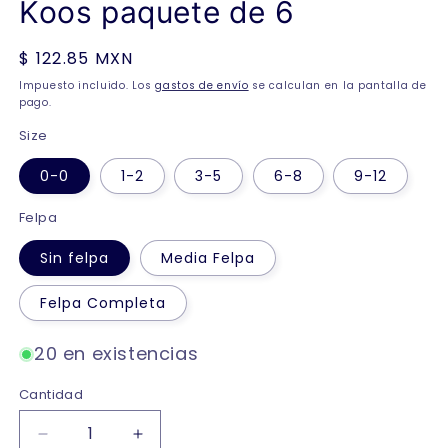
Koos paquete de 6
Precio
$ 122.85 MXN
habitual
Impuesto incluido. Los
gastos de envío
se calculan en la pantalla de
pago.
Size
0-0
1-2
3-5
6-8
9-12
Felpa
Sin felpa
Media Felpa
Felpa Completa
20 en existencias
Cantidad
Reducir
Aumentar