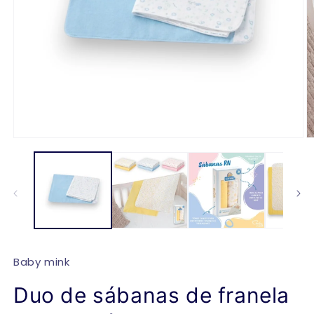
Abrir
Ab
elemento
e
multimedia
m
1
2
en
e
una
u
ventana
v
modal
m
Baby mink
Duo de sábanas de franela