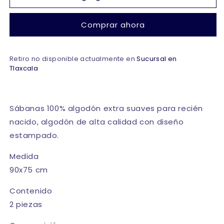
de
de
sábanas
sábanas
Comprar ahora
de
de
franela
franela
de
de
Retiro no disponible actualmente en
algodón
algodón
Sucursal en
Tlaxcala
multiusos
multiusos
para
para
recién
recién
nacido
nacido
Sábanas 100% algodón extra suaves para recién
#080
#080
nacido, algodón de alta calidad con diseño
Baby
Baby
Mink
Mink
estampado.
Medida
90x75 cm
Contenido
2 piezas