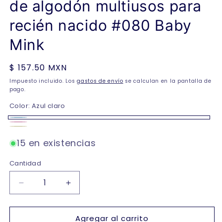
de algodón multiusos para
recién nacido #080 Baby
Mink
Precio
$ 157.50 MXN
habitual
Impuesto incluido. Los
gastos de envío
se calculan en la pantalla de
pago.
Color:
Azul claro
Azul
Rosa
amarillo
claro
claro
15 en existencias
claro
Cantidad
Reducir
Aumentar
cantidad
cantidad
para
para
Agregar al carrito
Duo
Duo