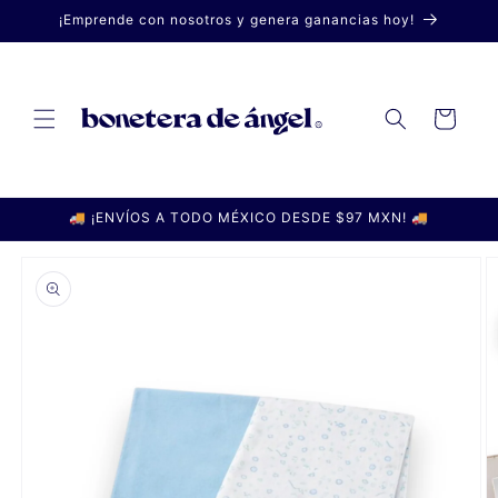
Ir
¡Emprende con nosotros y genera ganancias hoy!
directamente
al contenido
Carrito
🚚 ¡ENVÍOS A TODO MÉXICO DESDE $97 MXN! 🚚
Ir
directamente
a la
información
del producto