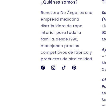
¿Quiénes somos?
Ti
Bonetera De Ángel es una
S
empresa mexicana
(
distribuidora de ropa
Tl
interior para toda la
90
familia, desde 1996,
Mé
manejando precios
A
competitivos de fábrica y
-
productos de alta calidad.
Ma
Ce
Facebook
Instagram
TikTok
Pinterest
C
P
Ma
Sa