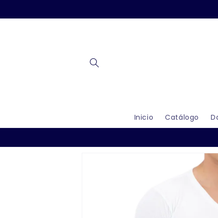
Ir
directamente
al contenido
Inicio
Catálogo
D
Ir
directamente
a la
información
del producto