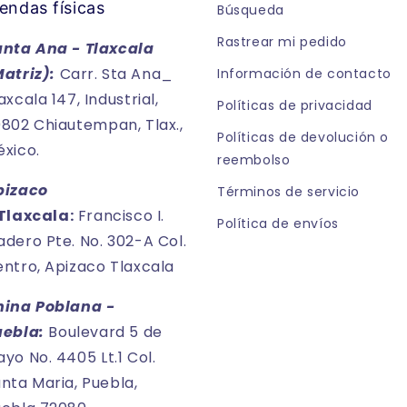
endas físicas
Búsqueda
Rastrear mi pedido
anta Ana - Tlaxcala
Matriz):
Carr. Sta Ana_
Información de contacto
axcala 147, Industrial,
Políticas de privacidad
802 Chiautempan, Tlax.,
Políticas de devolución o
xico.
reembolso
pizaco
Términos de servicio
Tlaxcala:
Francisco I.
Política de envíos
dero Pte. No. 302-A Col.
ntro, Apizaco Tlaxcala
hina Poblana -
uebla:
Boulevard 5 de
yo No. 4405 Lt.1 Col.
nta Maria, Puebla,