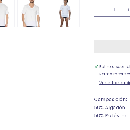
Reducir
cantidad
para
Playera
trueno
cuello
V
manga
corta
Retiro disponi
blanca
caballero
Normalmente es
#300-
Ver informaci
V
Composición:
50% Algodón
50% Poliéster