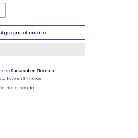
Aumentar
cantidad
para
Agregar al carrito
Playera
trueno
cuello
V
manga
corta
ble en
Sucursal en Tlaxcala
blanca
caballero
tá listo en 24 horas
#300-
ón de la tienda
V