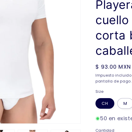
Player
cuell
corta 
cabal
Precio
$ 93.00 MXN
habitual
Impuesto incluido
pantalla de pago.
Size
CH
M
50 en exist
Cantidad