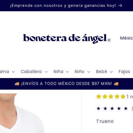
¡Emprende con nosotros y genera ganancias hoy!
P
a
í
s
ama
Caballero
Niña
Niño
Bebé
Fajas
/
r
🚚 ¡ENVÍOS A TODO MÉXICO DESDE $97 MXN! 🚚
e
1 
g
i
ó
Trueno
n