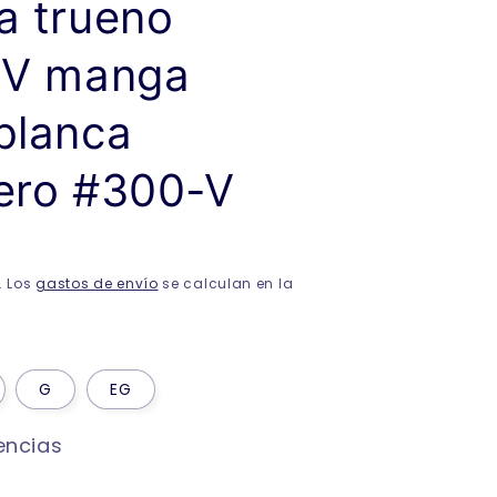
a trueno
o V manga
blanca
lero #300-V
. Los
gastos de envío
se calculan en la
G
EG
encias