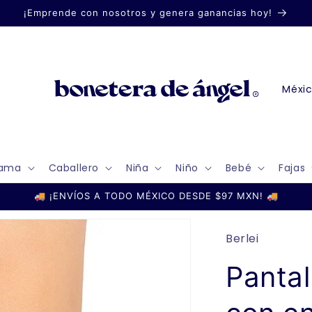
¡Emprende con nosotros y genera ganancias hoy!
P
a
í
s
ama
Caballero
Niña
Niño
Bebé
Fajas
/
r
🚚 ¡ENVÍOS A TODO MÉXICO DESDE $97 MXN! 🚚
e
g
Berlei
i
Panta
ó
n