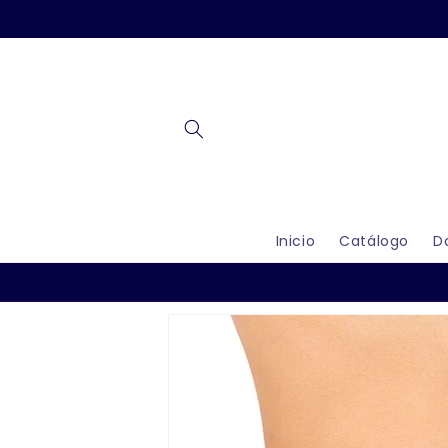
Ir
directamente
al contenido
Inicio
Catálogo
D
Ir
directamente
a la
información
del producto