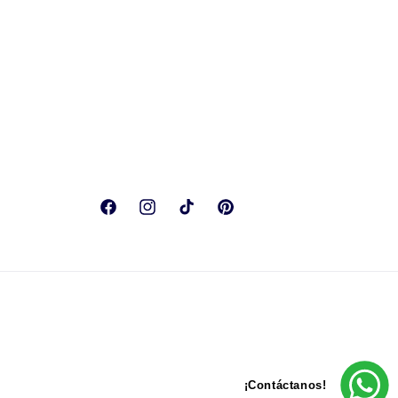
Facebook
Instagram
TikTok
Pinterest
Formas
¡Contáctanos!
de