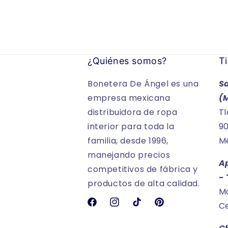
¿Quiénes somos?
Ti
Bonetera De Ángel es una
S
empresa mexicana
(
distribuidora de ropa
Tl
interior para toda la
90
familia, desde 1996,
Mé
manejando precios
A
competitivos de fábrica y
-
productos de alta calidad.
Ma
Ce
Facebook
Instagram
TikTok
Pinterest