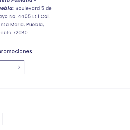
hina Poblana -
uebla:
Boulevard 5 de
yo No. 4405 Lt.1 Col.
nta Maria, Puebla,
uebla 72080
 promociones