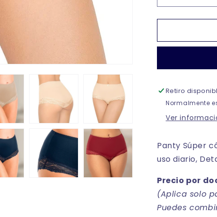
cantidad
para
Pantaleta
completa
con
encaje
en
pierna
Retiro disponi
dama
#8540
Normalmente es
Berlei
Ver informaci
Panty Súper có
uso diario, Det
Precio por do
(Aplica solo 
Puedes combina