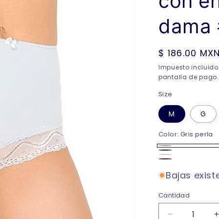
con en
dama 
Precio
$ 186.00 MX
habitual
Impuesto incluido
pantalla de pago.
Size
M
G
Color:
Gris perla
Gris
Marino
Champagne
Vino
perla
Bajas exist
Cantidad
Reducir