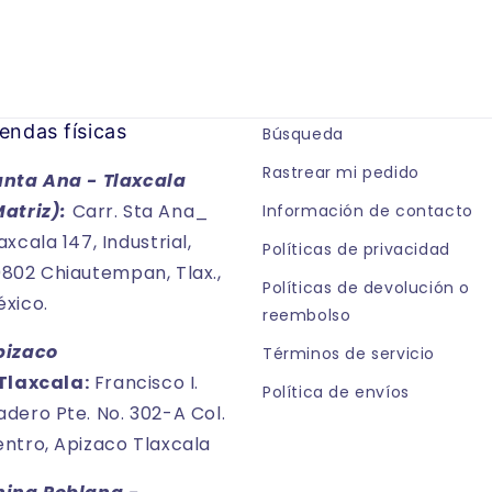
endas físicas
Búsqueda
Rastrear mi pedido
anta Ana - Tlaxcala
Matriz):
Carr. Sta Ana_
Información de contacto
axcala 147, Industrial,
Políticas de privacidad
802 Chiautempan, Tlax.,
Políticas de devolución o
xico.
reembolso
pizaco
Términos de servicio
Tlaxcala:
Francisco I.
Política de envíos
dero Pte. No. 302-A Col.
ntro, Apizaco Tlaxcala