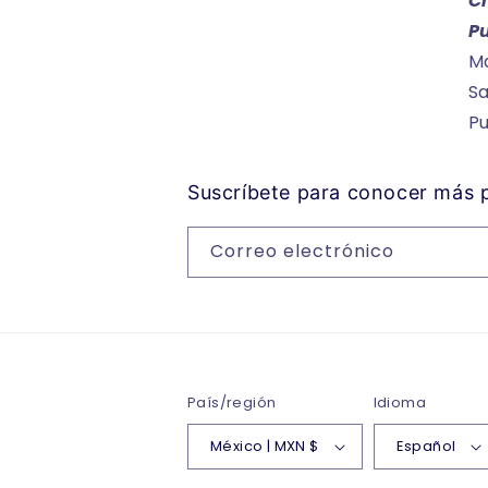
C
P
Ma
Sa
P
Suscríbete para conocer más
Correo electrónico
País/región
Idioma
México | MXN $
Español