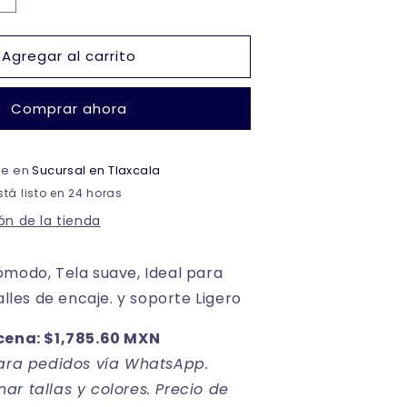
cantidad
para
Agregar al carrito
Pantaleta
completa
con
Comprar ahora
encaje
en
pierna
ble en
dama
Sucursal en Tlaxcala
#8540
tá listo en 24 horas
Berlei
ón de la tienda
modo, Tela suave, Ideal para
alles de encaje. y soporte Ligero
cena: $1,785.60 MXN
para pedidos vía WhatsApp.
r tallas y colores. Precio de