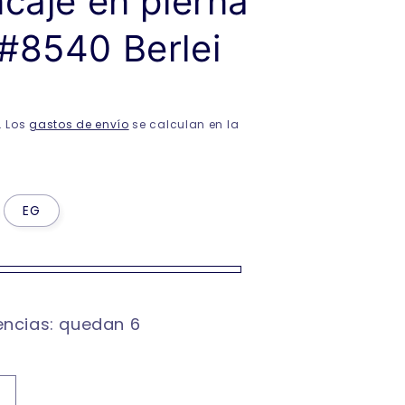
caje en pierna
#8540 Berlei
N
. Los
gastos de envío
se calculan en la
EG
encias: quedan 6
Aumentar