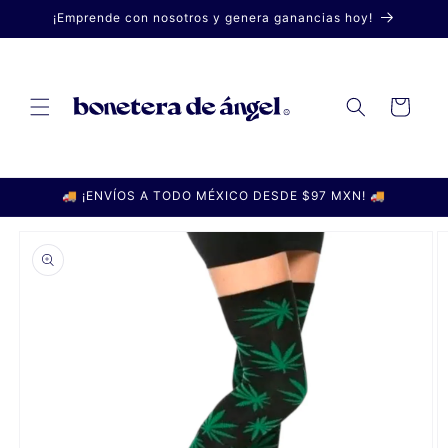
Ir
¡Emprende con nosotros y genera ganancias hoy!
directamente
al contenido
Carrito
🚚 ¡ENVÍOS A TODO MÉXICO DESDE $97 MXN! 🚚
Ir
directamente
a la
información
del producto