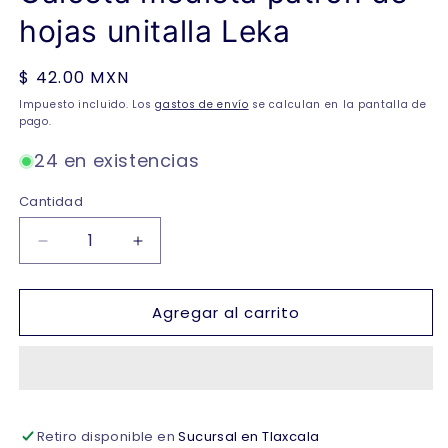
hojas unitalla Leka
Precio
$ 42.00 MXN
habitual
Impuesto incluido. Los
gastos de envío
se calculan en la pantalla de
pago.
24 en existencias
Cantidad
Reducir
Aumentar
cantidad
cantidad
para
para
Agregar al carrito
Calceta
Calceta
medieta
medieta
patrón
patrón
de
de
hojas
hojas
unitalla
unitalla
Retiro disponible en
Sucursal en Tlaxcala
Leka
Leka