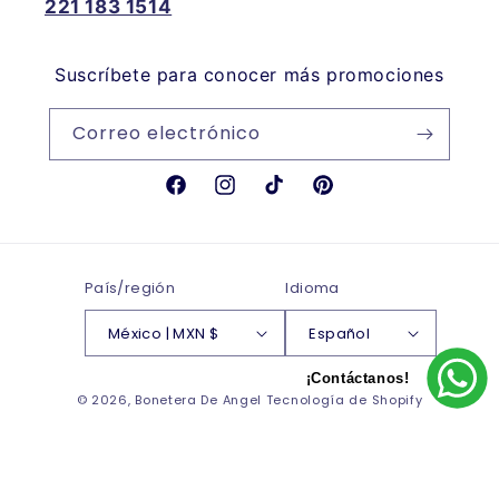
221 183 1514
Suscríbete para conocer más promociones
Correo electrónico
Facebook
Instagram
TikTok
Pinterest
País/región
Idioma
México | MXN $
Español
¡Contáctanos!
Formas
© 2026,
Bonetera De Angel
Tecnología de Shopify
de
Política de reembolso
Política de privacidad
pago
Términos del servicio
Política de envío
Información de contacto