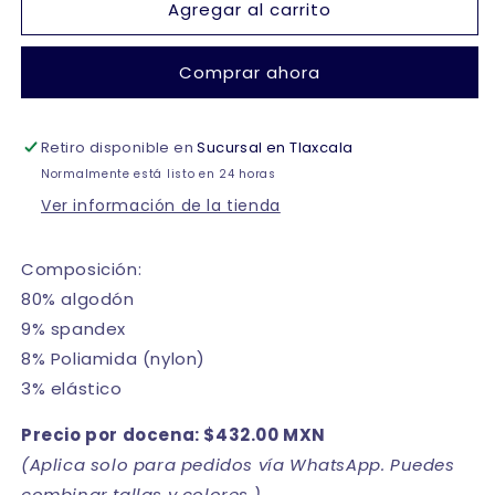
Agregar al carrito
Calceta
Calceta
media
media
extralarga
extralarga
Comprar ahora
de
de
algodón
algodón
unitalla
unitalla
Retiro disponible en
dama
dama
Sucursal en Tlaxcala
Camila
Camila
Normalmente está listo en 24 horas
Ver información de la tienda
Composición:
80% algodón
9% spandex
8% Poliamida (nylon)
3% elástico
Precio por docena: $432.00 MXN
(Aplica solo para pedidos vía WhatsApp. Puedes
combinar tallas y colores.)