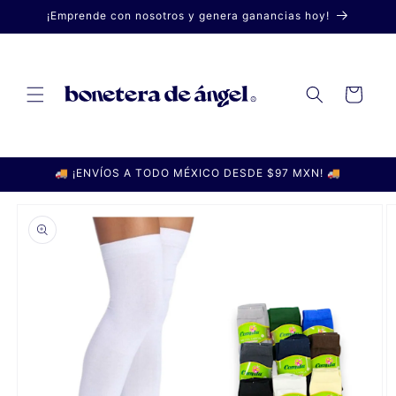
Ir
¡Emprende con nosotros y genera ganancias hoy!
directamente
al contenido
Carrito
🚚 ¡ENVÍOS A TODO MÉXICO DESDE $97 MXN! 🚚
Ir
directamente
a la
información
del producto