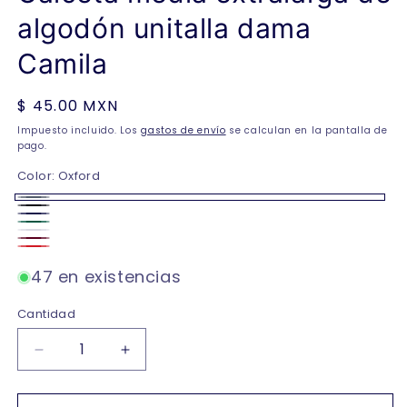
algodón unitalla dama
Camila
Precio
$ 45.00 MXN
habitual
Impuesto incluido. Los
gastos de envío
se calculan en la pantalla de
pago.
Color:
Oxford
Oxford
Negro
Marino
Verde
Blanco
Vino
bandera
Rojo
47 en existencias
Cantidad
Reducir
Aumentar
cantidad
cantidad
para
para