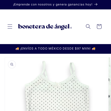
Ir
¡Emprende con nosotros y genera ganancias hoy!
directamente
al contenido
Carrito
🚚 ¡ENVÍOS A TODO MÉXICO DESDE $97 MXN! 🚚
Ir
directamente
a la
información
del producto