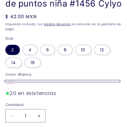
de puntos niña #1456 Cylyo
Precio
$ 42.00 MXN
habitual
Impuesto incluido. Los
gastos de envío
se calculan en la pantalla de
pago.
Size
2
4
6
8
10
12
14
16
Color:
Blanco
Blanco
Rosa
20 en existencias
claro
Cantidad
Reducir
Aumentar
cantidad
cantidad