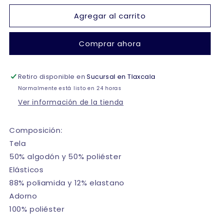
para
para
Agregar al carrito
Camiseta
Camiseta
con
con
estampado
estampado
Comprar ahora
de
de
puntos
puntos
niña
niña
Retiro disponible en
#1456
#1456
Sucursal en Tlaxcala
Cylyo
Cylyo
Normalmente está listo en 24 horas
Ver información de la tienda
Composición:
Tela
50% algodón y 50% poliéster
Elásticos
88% poliamida y 12% elastano
Adorno
100% poliéster