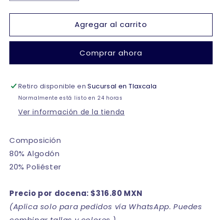
cantidad
cantidad
para
para
Agregar al carrito
Guante
Guante
blanco
blanco
escolar
escolar
Comprar ahora
varias
varias
tallas
tallas
Retiro disponible en
Sucursal en Tlaxcala
Normalmente está listo en 24 horas
Ver información de la tienda
Composición
80% Algodón
20% Poliéster
Precio por docena: $316.80 MXN
(Aplica solo para pedidos vía WhatsApp. Puedes
combinar tallas y colores.)