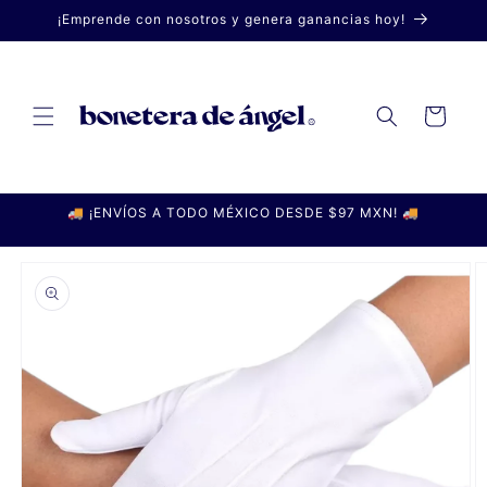
Ir
¡Emprende con nosotros y genera ganancias hoy!
directamente
al contenido
Carrito
🚚 ¡ENVÍOS A TODO MÉXICO DESDE $97 MXN! 🚚
Ir
directamente
a la
información
del producto