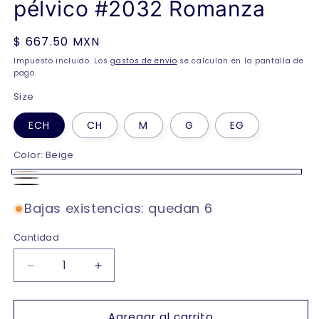
pélvico #2032 Romanza
Precio
$ 667.50 MXN
habitual
Impuesto incluido. Los
gastos de envío
se calculan en la pantalla de
pago.
Size
ECH
CH
M
G
EG
Color:
Beige
Beige
cocoa
Negro
Bajas existencias: quedan 6
Cantidad
Reducir
Aumentar
cantidad
cantidad
para
para
Agregar al carrito
Faja
Faja