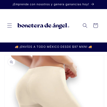
Ir
¡Emprende con nosotros y genera ganancias hoy!
directamente
al contenido
Carrito
🚚 ¡ENVÍOS A TODO MÉXICO DESDE $97 MXN! 🚚
Ir
directamente
a la
información
del producto