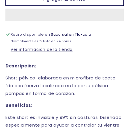
colombiana
colombiana
short
short
pélvico
pélvico
#2032
#2032
Romanza
Romanza
Retiro disponible en
Sucursal en Tlaxcala
Normalmente está listo en 24 horas
Ver información de la tienda
Descripción:
Short pélvico
elaborada en microfibra de tacto
frío con fuerza localizada en la parte pélvica
pompas en forma de corazón.
Beneficios:
Este short es invisible y 99% sin costuras. Diseñado
especialmente para ayudar a controlar tu vientre