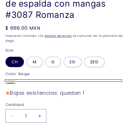
de espalda con mangas
#3087 Romanza
Precio
$ 666.00 MXN
habitual
Impuesto incluido. Los
gastos de envío
se calculan en la pantalla de
pago.
Size
CH
M
G
EG
2EG
Color:
Beige
Beige
Negro
Bajas existencias: quedan 1
Cantidad
Reducir
Aumentar
cantidad
cantidad