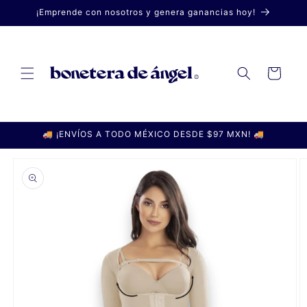
Ir
¡Emprende con nosotros y genera ganancias hoy!
directamente
al contenido
Carrito
🚚 ¡ENVÍOS A TODO MÉXICO DESDE $97 MXN! 🚚
Ir
directamente
a la
información
del producto