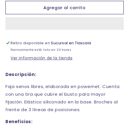
para
para
Agregar al carrito
Faja
Faja
colombiana
colombiana
corrector
corrector
de
de
espalda
espalda
con
con
Retiro disponible en
Sucursal en Tlaxcala
mangas
mangas
#3087
#3087
Normalmente está listo en 24 horas
Romanza
Romanza
Ver información de la tienda
Descripción:
Faja senos libres, elaborada en powernet. Cuenta
con una tira que cubre el busto para mayor
fijación. Elástico siliconado en la base. Broches al
frente de 3 líneas de posiciones.
Beneficios: