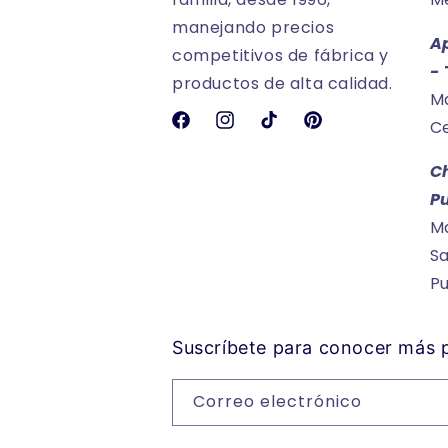
manejando precios
A
competitivos de fábrica y
-
productos de alta calidad.
Ma
Ce
Facebook
Instagram
TikTok
Pinterest
C
P
Ma
Sa
P
Suscríbete para conocer más
Correo electrónico