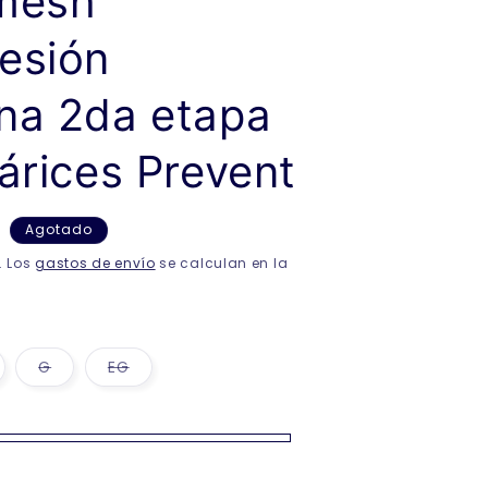
mesh
esión
na 2da etapa
árices Prevent
N
Agotado
. Los
gastos de envío
se calculan en la
riante
Variante
Variante
G
EG
gotada
agotada
agotada
o
o
o
no
no
sponible
disponible
disponible