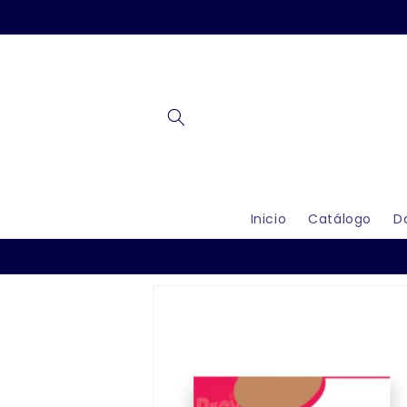
Ir
directamente
al contenido
Inicio
Catálogo
D
Ir
directamente
a la
información
del producto