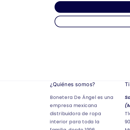
¿Quiénes somos?
Ti
Bonetera De Ángel es una
S
empresa mexicana
(
distribuidora de ropa
Tl
interior para toda la
90
familia, desde 1996,
Mé