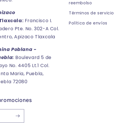
reembolso
pizaco
Términos de servicio
Tlaxcala:
Francisco I.
Política de envíos
dero Pte. No. 302-A Col.
ntro, Apizaco Tlaxcala
hina Poblana -
uebla:
Boulevard 5 de
yo No. 4405 Lt.1 Col.
nta Maria, Puebla,
uebla 72080
 promociones