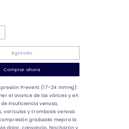
Aumentar
cantidad
para
Agotado
Medias
de
micromesh
Comprar ahora
compresión
mediana
2da
presión Prevent (17–24 mmHg):
etapa
er el avance de las várices y en
para
várices
 de insuficiencia venosa,
Prevent
s, varículas y trombosis venosa
u compresión graduada mejora la
ivia dolor, cansancio, hinchazón y