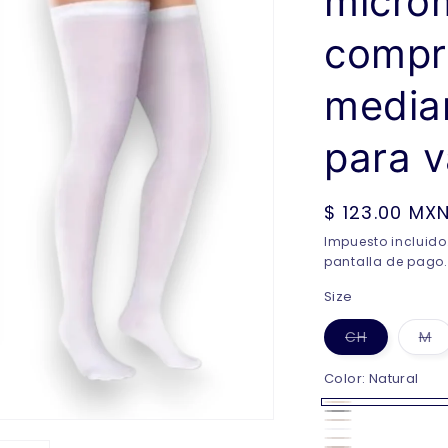
micro
compr
media
para v
Precio
$ 123.00 MX
habitual
Impuesto incluido
pantalla de pago.
Size
Variante
Va
CH
M
agotada
a
o
o
no
n
Color:
Natural
disponible
di
Natural
Variante
Negro
Variante
South
Variante
Blanco
Variante
agotada