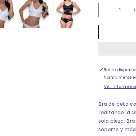
Reducir
cantidad
para
Brasier
de
peto
corto
para
control
Retiro disponi
del
busto
Normalmente es
dama
Ver informaci
#689
Bra de peto co
realzando la s
sola pieza. Br
soporte y má