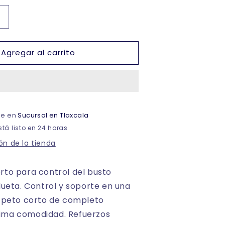
Aumentar
cantidad
para
Agregar al carrito
Brasier
de
peto
corto
para
control
ble en
Sucursal en Tlaxcala
del
busto
tá listo en 24 horas
dama
ón de la tienda
#689
rto para control del busto
ilueta. Control y soporte en una
a peto corto de completo
xima comodidad. Refuerzos