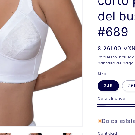
corto 
del b
#689
Precio
$ 261.00 MX
habitual
Impuesto incluido
pantalla de pago.
Size
34B
36
Color:
Blanco
Blanco
Nude
Negro
Bajas exist
Cantidad