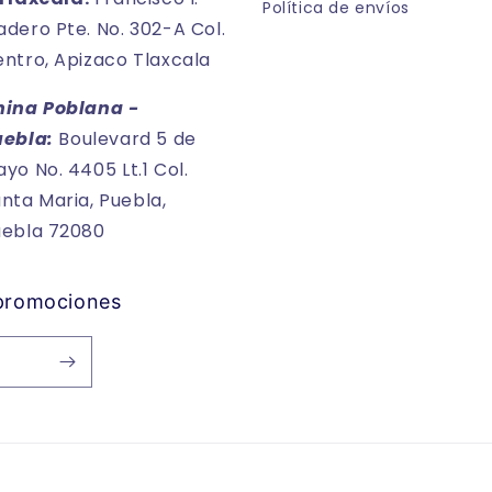
Política de envíos
dero Pte. No. 302-A Col.
ntro, Apizaco Tlaxcala
hina Poblana -
uebla:
Boulevard 5 de
yo No. 4405 Lt.1 Col.
nta Maria, Puebla,
uebla 72080
 promociones