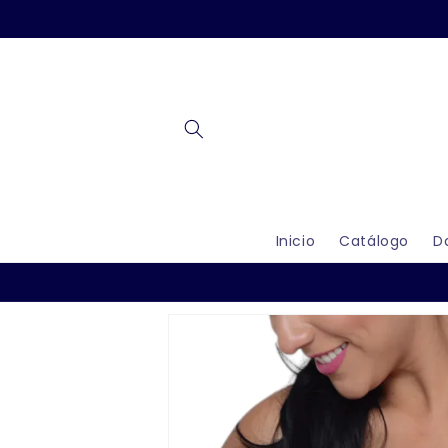
Ir
directamente
al contenido
Inicio
Catálogo
D
Ir
directamente
a la
información
del producto