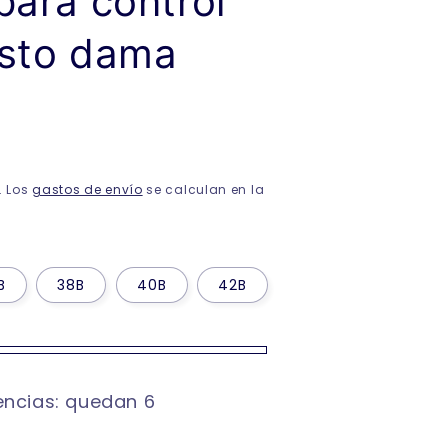
para control
usto dama
N
. Los
gastos de envío
se calculan en la
B
38B
40B
42B
encias: quedan 6