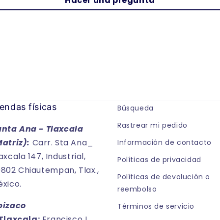
Hacer una pregunta
endas físicas
Búsqueda
Rastrear mi pedido
anta Ana - Tlaxcala
Matriz):
Carr. Sta Ana_
Información de contacto
axcala 147, Industrial,
Políticas de privacidad
802 Chiautempan, Tlax.,
Políticas de devolución o
xico.
reembolso
pizaco
Términos de servicio
Tlaxcala:
Francisco I.