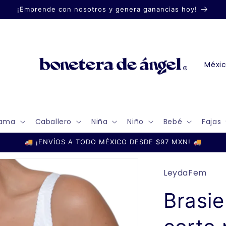
¡Emprende con nosotros y genera ganancias hoy!
P
a
í
s
ama
Caballero
Niña
Niño
Bebé
Fajas
/
r
🚚 ¡ENVÍOS A TODO MÉXICO DESDE $97 MXN! 🚚
e
g
LeydaFem
i
Brasie
ó
n