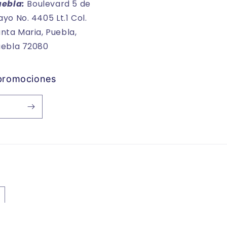
uebla:
Boulevard 5 de
yo No. 4405 Lt.1 Col.
nta Maria, Puebla,
uebla 72080
 promociones