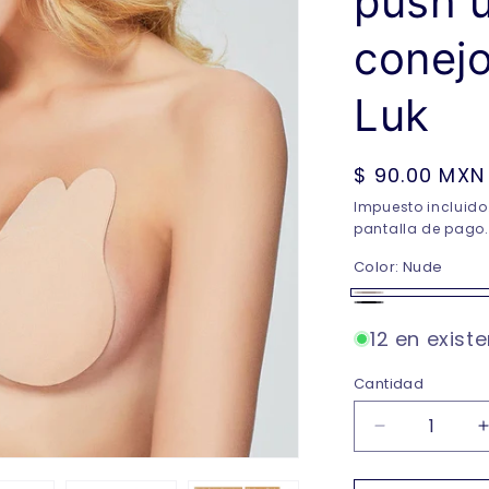
push u
conejo
Luk
Precio
$ 90.00 MXN
habitual
Impuesto incluido
pantalla de pago.
Color:
Nude
Nude
Negro
12 en exist
Cantidad
Reducir
cantidad
para