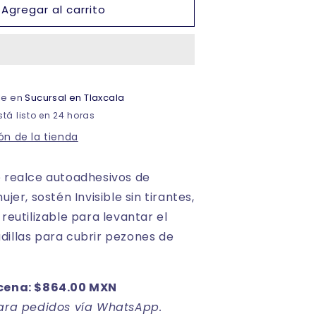
Agregar al carrito
Copas
adheribles
push
up
figura
conejo
ble en
Sucursal en Tlaxcala
unitalla
dama
tá listo en 24 horas
Luk
ón de la tienda
e realce autoadhesivos de
ujer, sostén Invisible sin tirantes,
reutilizable para levantar el
illas para cubrir pezones de
cena:
$864.00 MXN
para pedidos vía WhatsApp.