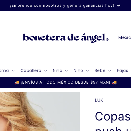
¡Emprende con nosotros y genera ganancias hoy!
P
a
í
s
ama
Caballero
Niña
Niño
Bebé
Fajas
/
r
🚚 ¡ENVÍOS A TODO MÉXICO DESDE $97 MXN! 🚚
e
g
LUK
i
Copas
ó
n