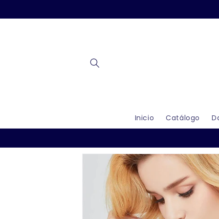
Ir
directamente
al contenido
Inicio
Catálogo
D
Ir
directamente
a la
información
del producto