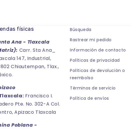
endas físicas
Búsqueda
Rastrear mi pedido
anta Ana - Tlaxcala
Matriz):
Carr. Sta Ana_
Información de contacto
axcala 147, Industrial,
Políticas de privacidad
802 Chiautempan, Tlax.,
Políticas de devolución o
xico.
reembolso
pizaco
Términos de servicio
Tlaxcala:
Francisco I.
Política de envíos
dero Pte. No. 302-A Col.
ntro, Apizaco Tlaxcala
hina Poblana -