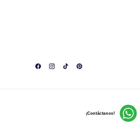
Facebook
Instagram
TikTok
Pinterest
¡Contáctanos!
Formas
de