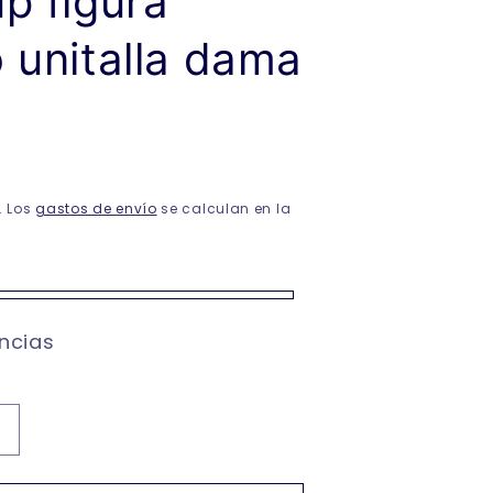
p figura
 unitalla dama
. Los
gastos de envío
se calculan en la
encias
Aumentar
cantidad
para