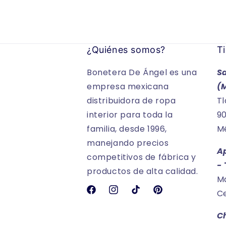
¿Quiénes somos?
Ti
Bonetera De Ángel es una
S
empresa mexicana
(
distribuidora de ropa
Tl
interior para toda la
90
familia, desde 1996,
Mé
manejando precios
A
competitivos de fábrica y
-
productos de alta calidad.
Ma
Ce
Facebook
Instagram
TikTok
Pinterest
C