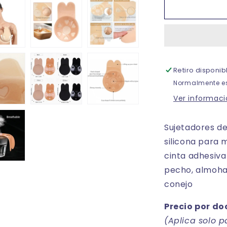
Copas
adheribles
push
up
figura
conejo
Retiro disponi
unitalla
dama
Normalmente es
Luk
Ver informaci
Sujetadores d
silicona para m
cinta adhesiva 
pecho, almohad
conejo
Precio por do
(Aplica solo 