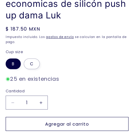
economicas de silicón push
up dama Luk
Precio
$ 187.50 MXN
habitual
Impuesto incluido. Los
gastos de envío
se calculan en la pantalla de
pago.
Cup size
B
C
25 en existencias
Cantidad
Reducir
Aumentar
cantidad
cantidad
para
para
Agregar al carrito
Copas
Copas
adheribles
adheribles