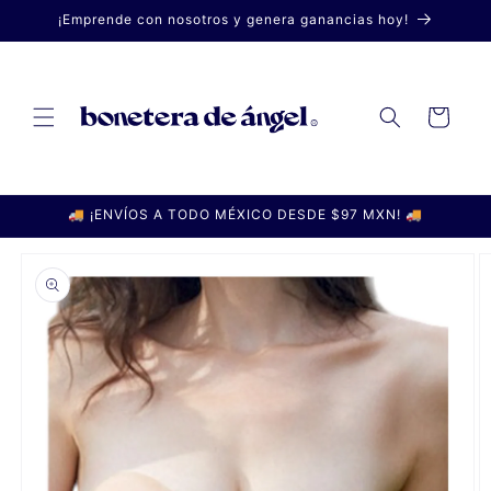
Ir
¡Emprende con nosotros y genera ganancias hoy!
directamente
al contenido
Carrito
🚚 ¡ENVÍOS A TODO MÉXICO DESDE $97 MXN! 🚚
Ir
directamente
a la
información
del producto