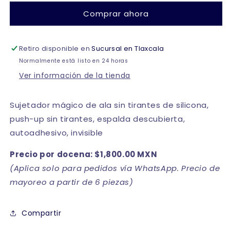
economicas
economicas
Comprar ahora
de
de
silicón
silicón
push
push
Retiro disponible en
up
up
Sucursal en Tlaxcala
dama
dama
Normalmente está listo en 24 horas
Luk
Luk
Ver información de la tienda
Sujetador mágico de ala sin tirantes de silicona,
push-up sin tirantes, espalda descubierta,
autoadhesivo, invisible
Precio por docena:
$1,800.00 MXN
(Aplica solo para pedidos vía WhatsApp. Precio de
mayoreo a partir de 6 piezas)
Compartir