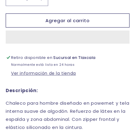
Reducir
Aumentar
cantidad
cantidad
para
para
Agregar al carrito
Chaleco
Chaleco
colombiano
colombiano
para
para
hombre
hombre
#4000
#4000
Romanza
Romanza
Retiro disponible en
Sucursal en Tlaxcala
Normalmente está listo en 24 horas
Ver información de la tienda
Descripción:
Chaleco para hombre diseñado en powernet y tela
interna suave de algodón. Refuerzo de látex en la
espalda y zona abdominal. Con zipper frontal y
elástico siliconado en la cintura.