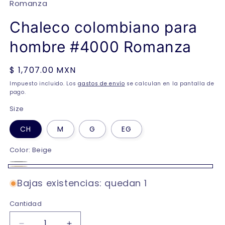
Romanza
Chaleco colombiano para
hombre #4000 Romanza
Precio
$ 1,707.00 MXN
habitual
Impuesto incluido. Los
gastos de envío
se calculan en la pantalla de
pago.
Size
CH
M
G
EG
Color:
Beige
Negro
Variante
Beige
agotada
Bajas existencias: quedan 1
o
Cantidad
no
disponible