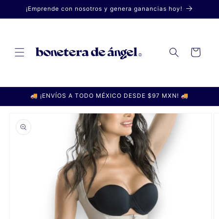
Ir
¡Emprende con nosotros y genera ganancias hoy!
directamente
al contenido
Carrito
🚚 ¡ENVÍOS A TODO MÉXICO DESDE $97 MXN! 🚚
Ir
directamente
a la
información
del producto