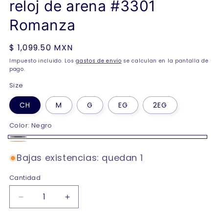
reloj de arena #3301
Romanza
Precio
$ 1,099.50 MXN
habitual
Impuesto incluido. Los
gastos de envío
se calculan en la pantalla de
pago.
Size
CH
M
G
EG
2EG
Color:
Negro
Negro
Beige
Bajas existencias: quedan 1
Cantidad
Reducir
Aumentar
cantidad
cantidad