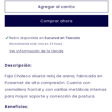
para
para
Agregar al carrito
Chaleco
Chaleco
colombiano
colombiano
silueta
silueta
Comprar ahora
reloj
reloj
de
de
arena
arena
Retiro disponible en
#3301
#3301
Sucursal en Tlaxcala
Romanza
Romanza
Normalmente está listo en 24 horas
Ver información de la tienda
Descripción:
Faja Chaleco silueta reloj de arena, fabricada en
Powernet de alta compresión. Cuenta con
cremallera frontal y con varillas metálicas internas
para mayor soporte y corrección de postura.
Beneficios: