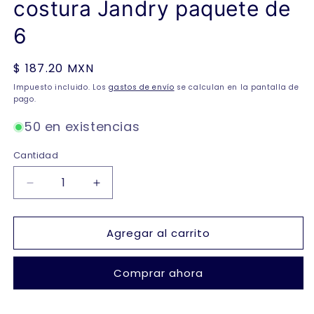
costura Jandry paquete de
6
Precio
$ 187.20 MXN
habitual
Impuesto incluido. Los
gastos de envío
se calculan en la pantalla de
pago.
50 en existencias
Cantidad
Reducir
Aumentar
cantidad
cantidad
para
para
Agregar al carrito
Calcetines
Calcetines
estampados
estampados
sin
sin
Comprar ahora
costura
costura
Jandry
Jandry
paquete
paquete