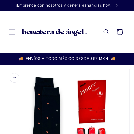
Ir
¡Emprende con nosotros y genera ganancias hoy!
directamente
al contenido
Carrito
🚚 ¡ENVÍOS A TODO MÉXICO DESDE $97 MXN! 🚚
Ir
directamente
a la
información
del producto