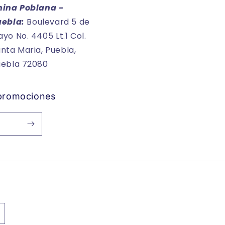
hina Poblana -
uebla:
Boulevard 5 de
yo No. 4405 Lt.1 Col.
nta Maria, Puebla,
uebla 72080
 promociones