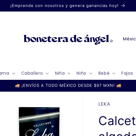
¡Emprende con nosotros y genera ganancias hoy!
P
a
í
s
ama
Caballero
Niña
Niño
Bebé
Fajas
/
r
🚚 ¡ENVÍOS A TODO MÉXICO DESDE $97 MXN! 🚚
e
g
LEKA
i
Calcet
ó
n