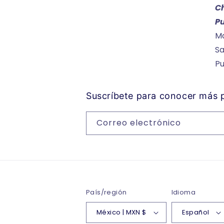
C
P
Ma
Sa
P
Suscríbete para conocer más
Correo electrónico
País/región
Idioma
México | MXN $
Español