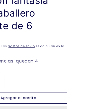
n fantasia
aballero
te de 6
. Los
gastos de envío
se calculan en la
encias: quedan 4
Aumentar
cantidad
para
Agregar al carrito
Calcetines
de
algodon