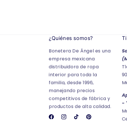
¿Quiénes somos?
Ti
Bonetera De Ángel es una
S
empresa mexicana
(
distribuidora de ropa
Tl
interior para toda la
90
familia, desde 1996,
Mé
manejando precios
A
competitivos de fábrica y
-
productos de alta calidad.
Ma
Ce
Facebook
Instagram
TikTok
Pinterest