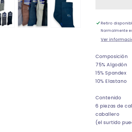
fantasia
leka
caballero
Retiro disponi
paquete
de
Normalmente es
6
Ver informaci
Composición
75% Algodón
15% Spandex
10% Elastano
Contenido
6 piezas de cal
caballero
(el surtido pue