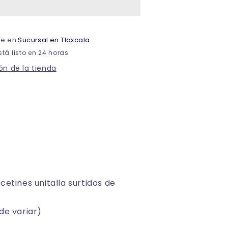
fantasia
leka
caballero
ble en
Sucursal en Tlaxcala
paquete
de
tá listo en 24 horas
6
ón de la tienda
cetines unitalla surtidos de
de variar)