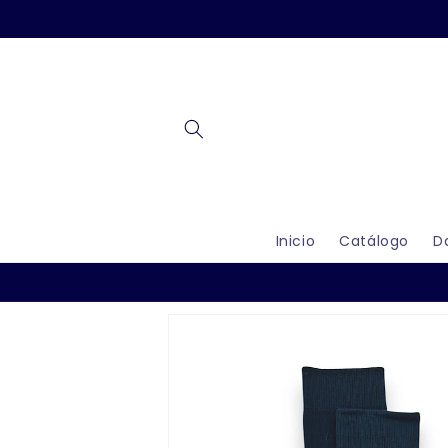
Ir
directamente
al contenido
Inicio
Catálogo
D
Ir
directamente
a la
información
del producto