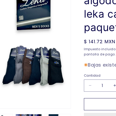
algodo
leka c
paque
Precio
$ 141.72 MXN
habitual
Impuesto incluido
pantalla de pago.
Bajas exist
Cantidad
Reducir
cantidad
para
Calcetines
de
algodon