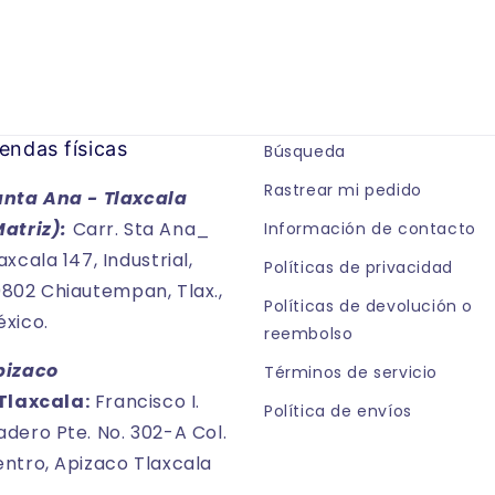
endas físicas
Búsqueda
Rastrear mi pedido
anta Ana - Tlaxcala
Matriz):
Carr. Sta Ana_
Información de contacto
axcala 147, Industrial,
Políticas de privacidad
802 Chiautempan, Tlax.,
Políticas de devolución o
xico.
reembolso
pizaco
Términos de servicio
Tlaxcala:
Francisco I.
Política de envíos
dero Pte. No. 302-A Col.
ntro, Apizaco Tlaxcala