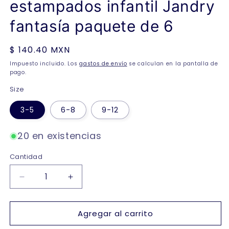
estampados infantil Jandry
fantasía paquete de 6
Precio
$ 140.40 MXN
habitual
Impuesto incluido. Los
gastos de envío
se calculan en la pantalla de
pago.
Size
3-5
6-8
9-12
20 en existencias
Cantidad
Reducir
Aumentar
cantidad
cantidad
para
para
Agregar al carrito
Calcetines
Calcetines
de
de