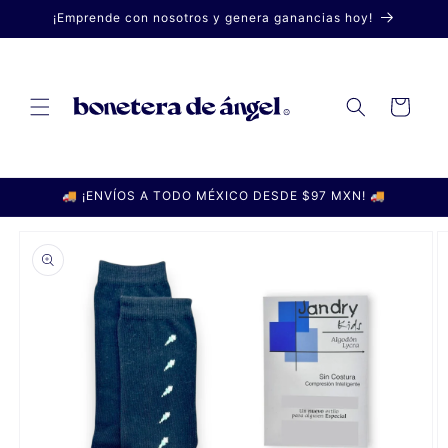
Ir
¡Emprende con nosotros y genera ganancias hoy!
directamente
al contenido
Carrito
🚚 ¡ENVÍOS A TODO MÉXICO DESDE $97 MXN! 🚚
Ir
directamente
a la
información
del producto