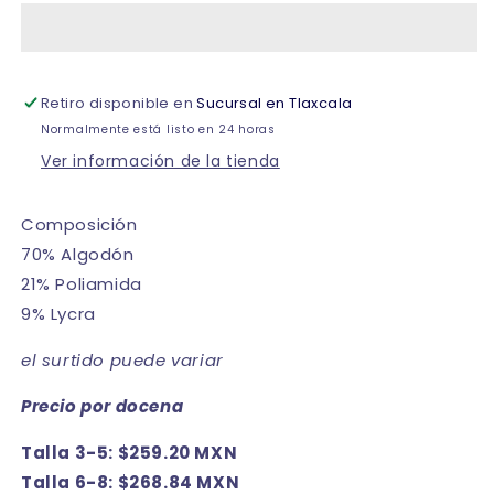
algodón
algodón
estampados
estampados
infantil
infantil
Jandry
Jandry
Retiro disponible en
Sucursal en Tlaxcala
fantasía
fantasía
paquete
paquete
Normalmente está listo en 24 horas
de
de
Ver información de la tienda
6
6
Composición
70% Algodón
21% Poliamida
9% Lycra
el surtido puede variar
Precio por docena
Talla 3-5: $259.20 MXN
Talla 6-8: $268.84 MXN