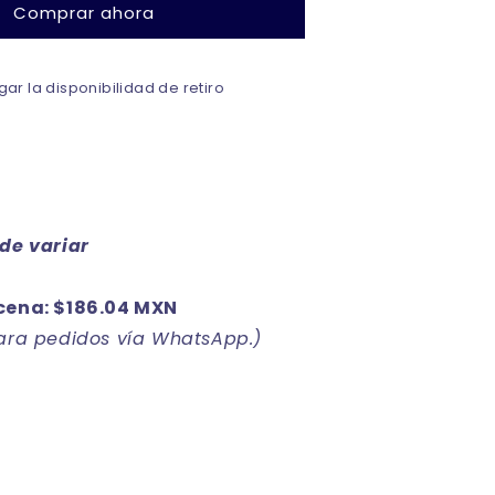
Comprar ahora
señora
unitalla
Daniela
ar la disponibilidad de retiro
paquete
de
12
ede variar
cena: $186.04 MXN
para pedidos vía WhatsApp.)