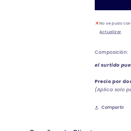
señora
unitalla
Daniela
No se pudo carg
paquete
de
Actualizar
12
Composición:
el surtido pu
Precio por do
(Aplica solo 
Compartir