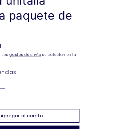
 unitalla
la paquete de
N
. Los
gastos de envío
se calculan en la
encias
Aumentar
cantidad
para
Agregar al carrito
Calceta
surtida
para