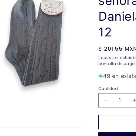
señora
Danie
12
Precio
$ 201.55 MX
habitual
Impuesto incluido
pantalla de pago.
49 en exist
Cantidad
Reducir
cantidad
para
Calceta
surtida
para