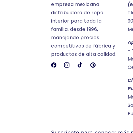
empresa mexicana
(
distribuidora de ropa
Tl
interior para toda la
90
familia, desde 1996,
Mé
manejando precios
A
competitivos de fábrica y
-
productos de alta calidad.
Ma
Ce
Facebook
Instagram
TikTok
Pinterest
C
P
Ma
Sa
P
Suscríbete para conocer más