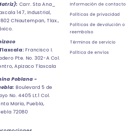
Matriz):
Carr. Sta Ana_
Información de contacto
axcala 147, Industrial,
Políticas de privacidad
802 Chiautempan, Tlax.,
Políticas de devolución o
xico.
reembolso
pizaco
Términos de servicio
Tlaxcala:
Francisco I.
Política de envíos
dero Pte. No. 302-A Col.
ntro, Apizaco Tlaxcala
hina Poblana -
uebla:
Boulevard 5 de
yo No. 4405 Lt.1 Col.
nta Maria, Puebla,
uebla 72080
 promociones