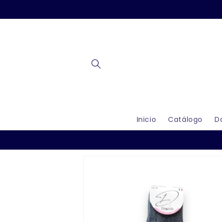
Ir
directamente
al contenido
Inicio
Catálogo
D
Ir
directamente
a la
información
del producto