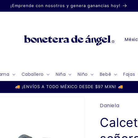
¡Emprende con nosotros y genera ganancias hoy!
P
a
í
s
ama
Caballero
Niña
Niño
Bebé
Fajas
/
r
🚚 ¡ENVÍOS A TODO MÉXICO DESDE $97 MXN! 🚚
e
g
Daniela
i
Calcet
ó
n