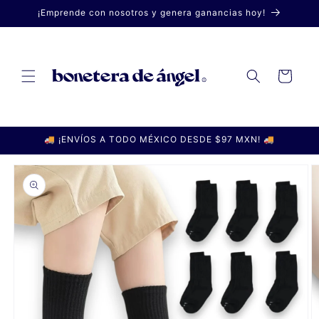
Ir
¡Emprende con nosotros y genera ganancias hoy!
directamente
al contenido
Carrito
🚚 ¡ENVÍOS A TODO MÉXICO DESDE $97 MXN! 🚚
Ir
directamente
a la
información
del producto