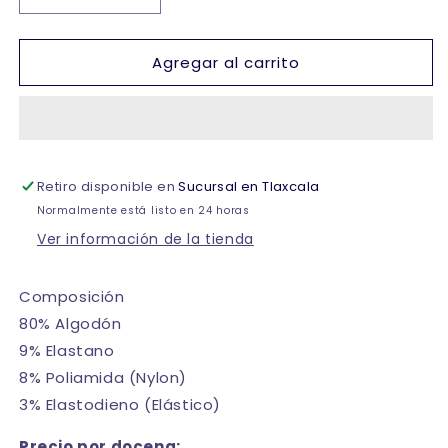
cantidad
cantidad
para
para
Agregar al carrito
Calceta
Calceta
larga
larga
lisa
lisa
deportiva
deportiva
media
media
felpa
felpa
Retiro disponible en
Sucursal en Tlaxcala
unisex
unisex
infantil
infantil
Normalmente está listo en 24 horas
Koos
Koos
Ver información de la tienda
paquete
paquete
de
de
6
6
Composición
80% Algodón
9% Elastano
8% Poliamida (Nylon)
3% Elastodieno (Elástico)
Precio por docena: