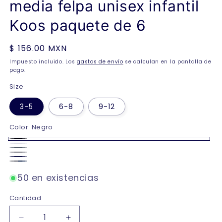
media felpa unisex infantil
Koos paquete de 6
Precio
$ 156.00 MXN
habitual
Impuesto incluido. Los
gastos de envío
se calculan en la pantalla de
pago.
Size
3-5
6-8
9-12
Color:
Negro
Negro
Blanco
Oxford
Gris
Marino
surtido
50 en existencias
oscuros
Cantidad
Reducir
Aumentar