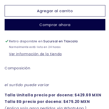
cantidad
cantidad
para
para
Agregar al carrito
Biker
Biker
de
de
algodón
algodón
Comprar ahora
liso
liso
resorte
resorte
oculto
oculto
Retiro disponible en
caballero
caballero
Sucursal en Tlaxcala
D&amp;R
D&amp;R
Normalmente está listo en 24 horas
paquete
paquete
Ver información de la tienda
de
de
12
12
Composición
el surtido puede variar
Talla Unitalla precio por docena: $429.69 MXN
Talla EG precio por docena: $475.20 MXN
(Aplica solo para pedidos vía WhatsApp.)