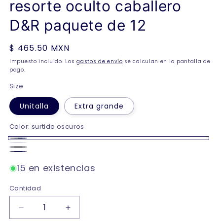
resorte oculto caballero
D&R paquete de 12
Precio
$ 465.50 MXN
habitual
Impuesto incluido. Los
gastos de envío
se calculan en la pantalla de
pago.
Size
Unitalla
Extra grande
Color:
surtido oscuros
surtido
Blanco
Negro
oscuros
Marino
15 en existencias
Cantidad
Reducir
Aumentar