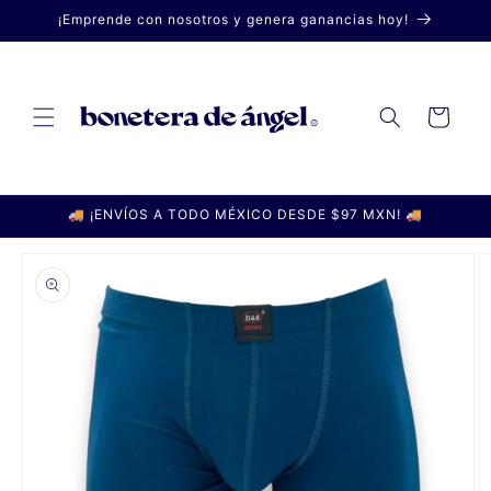
Ir
¡Emprende con nosotros y genera ganancias hoy!
directamente
al contenido
Carrito
🚚 ¡ENVÍOS A TODO MÉXICO DESDE $97 MXN! 🚚
Ir
directamente
a la
información
del producto