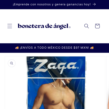
Ir
¡Emprende con nosotros y genera ganancias hoy!
directamente
al contenido
Carrito
🚚 ¡ENVÍOS A TODO MÉXICO DESDE $97 MXN! 🚚
Ir
directamente
a la
información
del producto