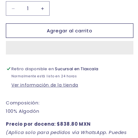
Reducir
Aumentar
cantidad
cantidad
para
para
Agregar al carrito
Biker
Biker
corto
corto
trunk
trunk
liso
liso
de
de
algodón
algodón
Retiro disponible en
Sucursal en Tlaxcala
colores
colores
caballero
caballero
Normalmente está listo en 24 horas
Zaga
Zaga
Ver información de la tienda
Composición:
100% Algodón
Precio por docena: $838.80 MXN
(Aplica solo para pedidos vía WhatsApp. Puedes