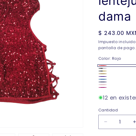
lentej
dama
Precio
$ 243.00 MX
habitual
Impuesto incluido
pantalla de pago.
Color:
Rojo
Rojo
Negro/Plata
Negro/Dorado
Dorado
Morado
Azul
Marino
Palo
Rosa
de
12 en exist
rosa
Cantidad
Reducir
cantidad