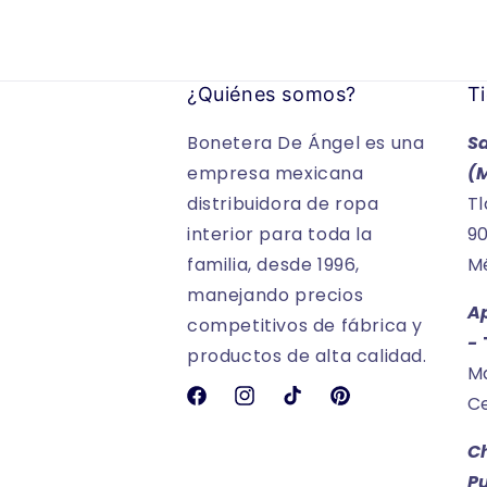
¿Quiénes somos?
Ti
Bonetera De Ángel es una
S
empresa mexicana
(
distribuidora de ropa
Tl
interior para toda la
90
familia, desde 1996,
Mé
manejando precios
A
competitivos de fábrica y
-
productos de alta calidad.
Ma
Ce
Facebook
Instagram
TikTok
Pinterest
C
P