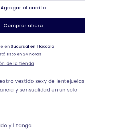
para
Agregar al carrito
Baby
oll
vestido
Comprar ahora
lentejuelas
unitalla
dama
ble en
Sucursal en Tlaxcala
tá listo en 24 horas
ón de la tienda
estro vestido sexy de lentejuelas
gancia y sensualidad en un solo
tido y 1 tanga.