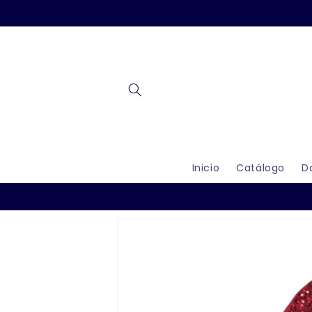
Ir
directamente
al contenido
Inicio
Catálogo
D
Ir
directamente
a la
información
del producto