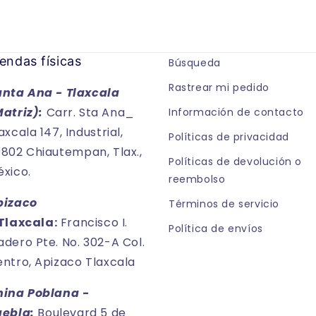
endas físicas
Búsqueda
Rastrear mi pedido
anta Ana - Tlaxcala
Matriz):
Carr. Sta Ana_
Información de contacto
axcala 147, Industrial,
Políticas de privacidad
802 Chiautempan, Tlax.,
Políticas de devolución o
xico.
reembolso
pizaco
Términos de servicio
Tlaxcala:
Francisco I.
Política de envíos
dero Pte. No. 302-A Col.
ntro, Apizaco Tlaxcala
hina Poblana -
uebla:
Boulevard 5 de