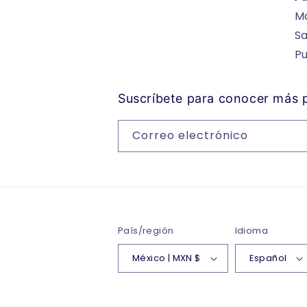
Ma
Sa
P
Suscríbete para conocer más
Correo electrónico
País/región
Idioma
México | MXN $
Español
© 2026,
Bonetera De Angel
T