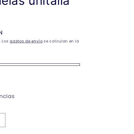
uelas unitalla
N
. Los
gastos de envío
se calculan en la
encias
Aumentar
cantidad