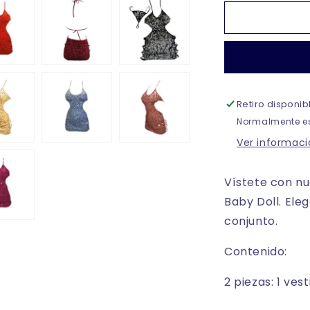
para
Baby
doll
d
vestido
lentejuelas
unitalla
dama
Retiro disponi
Normalmente es
Ver informaci
Vístete con nu
Baby Doll. Ele
conjunto.
Contenido:
2 piezas: 1 ves