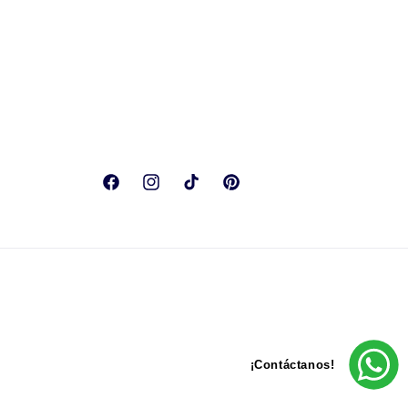
Facebook
Instagram
TikTok
Pinterest
Formas
¡Contáctanos!
de
pago
Términos del servicio
Política de envío