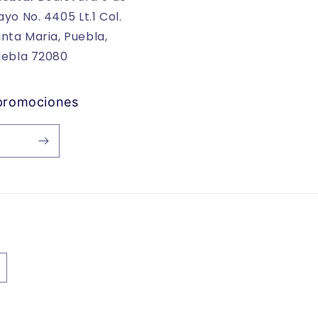
yo No. 4405 Lt.1 Col.
nta Maria, Puebla,
uebla 72080
 promociones
ecnología de Shopify
Política de reembolso
Política de privacidad