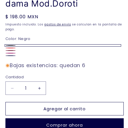
dama Mod.Doroti
Precio
$ 198.00 MXN
habitual
Impuesto incluido. Los
gastos de envío
se calculan en la pantalla de
pago.
Color:
Negro
Negro
Rojo
Vino
Rosa
Marino
Bajas existencias: quedan 6
Cantidad
Reducir
Aumentar
cantidad
cantidad
para
para
Agregar al carrito
Baby
Baby
doll
doll
vestido
vestido
Comprar ahora
unitalla
unitalla