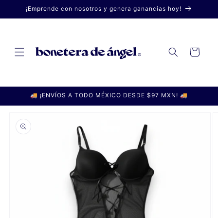
Ir
¡Emprende con nosotros y genera ganancias hoy!
directamente
al contenido
Carrito
🚚 ¡ENVÍOS A TODO MÉXICO DESDE $97 MXN! 🚚
Ir
directamente
a la
información
del producto