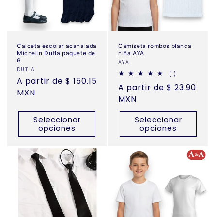
Calceta escolar acanalada
Camiseta rombos blanca
Michelin Dutla paquete de
niña AYA
6
Proveedor:
AYA
Proveedor:
DUTLA
1
(1)
Precio
A partir de $ 150.15
reseñas
Precio
A partir de $ 23.90
totales
habitual
MXN
habitual
MXN
Seleccionar
Seleccionar
opciones
opciones