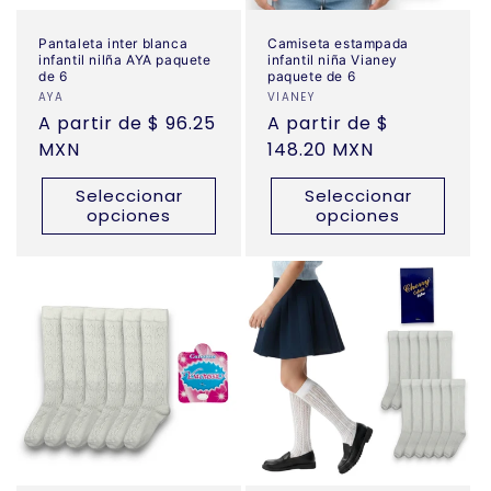
Pantaleta inter blanca
Camiseta estampada
infantil nilña AYA paquete
infantil niña Vianey
de 6
paquete de 6
Proveedor:
AYA
Proveedor:
VIANEY
Precio
A partir de $ 96.25
Precio
A partir de $
habitual
MXN
habitual
148.20 MXN
Seleccionar
Seleccionar
opciones
opciones