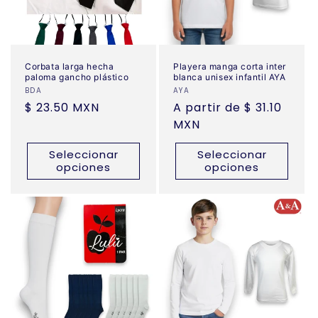
Corbata larga hecha
Playera manga corta inter
paloma gancho plástico
blanca unisex infantil AYA
Proveedor:
BDA
Proveedor:
AYA
Precio
$ 23.50 MXN
Precio
A partir de $ 31.10
habitual
habitual
MXN
Seleccionar
Seleccionar
opciones
opciones