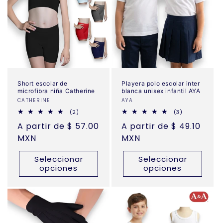
Short escolar de
Playera polo escolar inter
microfibra niña Catherine
blanca unisex infantil AYA
Proveedor:
CATHERINE
Proveedor:
AYA
2
3
(2)
(3)
reseñas
reseñas
Precio
A partir de $ 57.00
Precio
A partir de $ 49.10
totales
totales
habitual
MXN
habitual
MXN
Seleccionar
Seleccionar
opciones
opciones