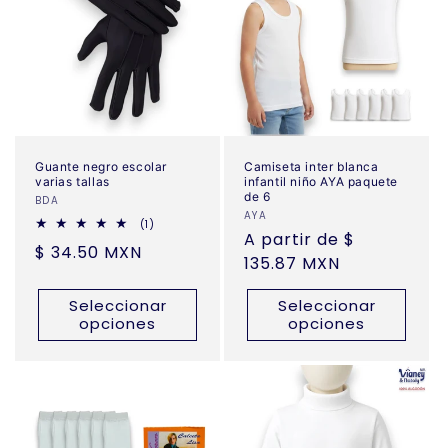
Guante negro escolar
Camiseta inter blanca
varias tallas
infantil niño AYA paquete
de 6
Proveedor:
BDA
Proveedor:
AYA
1
(1)
Precio
A partir de $
reseñas
Precio
$ 34.50 MXN
totales
habitual
135.87 MXN
habitual
Seleccionar
Seleccionar
opciones
opciones