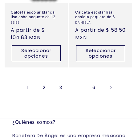
Calceta escolar blanca
Calceta escolar lisa
lisa esbe paquete de 12
daniela paquete de 6
Proveedor:
ESBE
Proveedor:
DANIELA
Precio
A partir de $
Precio
A partir de $ 58.50
habitual
104.83 MXN
habitual
MXN
Seleccionar
Seleccionar
opciones
opciones
1
2
3
…
6
¿Quiénes somos?
Bonetera De Ángel es una empresa mexicana