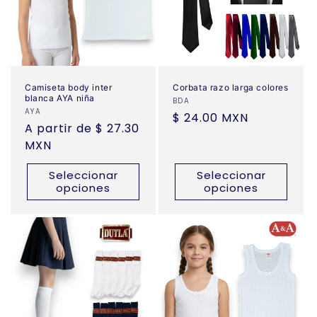
Camiseta body inter
Corbata razo larga colores
blanca AYA niña
Proveedor:
BDA
Proveedor:
AYA
Precio
$ 24.00 MXN
Precio
A partir de $ 27.30
habitual
habitual
MXN
Seleccionar
Seleccionar
opciones
opciones