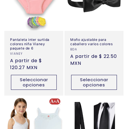
Pantaleta inter surtida
Moño ajustable para
colores niña Vianey
caballero varios colores
paquete de 6
Proveedor:
BDA
Proveedor:
VIANEY
Precio
A partir de $ 22.50
Precio
A partir de $
habitual
MXN
habitual
120.27 MXN
Seleccionar
Seleccionar
opciones
opciones