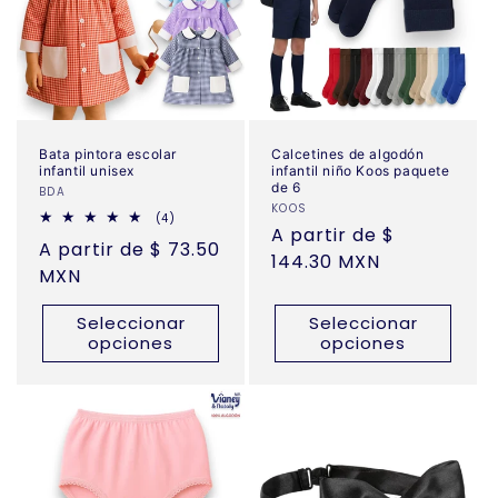
Bata pintora escolar
Calcetines de algodón
infantil unisex
infantil niño Koos paquete
de 6
Proveedor:
BDA
Proveedor:
KOOS
4
(4)
Precio
A partir de $
reseñas
Precio
A partir de $ 73.50
totales
habitual
144.30 MXN
habitual
MXN
Seleccionar
Seleccionar
opciones
opciones