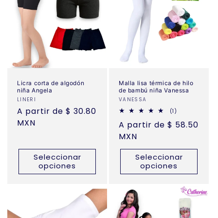
Licra corta de algodón
Malla lisa térmica de hilo
niña Angela
de bambú niña Vanessa
Proveedor:
LINERI
Proveedor:
VANESSA
Precio
A partir de $ 30.80
1
(1)
reseñas
habitual
MXN
Precio
A partir de $ 58.50
totales
habitual
MXN
Seleccionar
Seleccionar
opciones
opciones