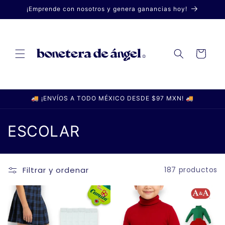
Ir
¡Emprende con nosotros y genera ganancias hoy!
directamente
al contenido
Carrito
🚚 ¡ENVÍOS A TODO MÉXICO DESDE $97 MXN! 🚚
C
ESCOLAR
o
l
Filtrar y ordenar
187 productos
e
c