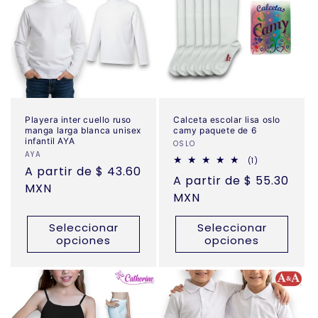
Playera inter cuello ruso
Calceta escolar lisa oslo
manga larga blanca unisex
camy paquete de 6
infantil AYA
Proveedor:
OSLO
Proveedor:
AYA
1
(1)
Precio
A partir de $ 43.60
reseñas
Precio
A partir de $ 55.30
totales
habitual
MXN
habitual
MXN
Seleccionar
Seleccionar
opciones
opciones