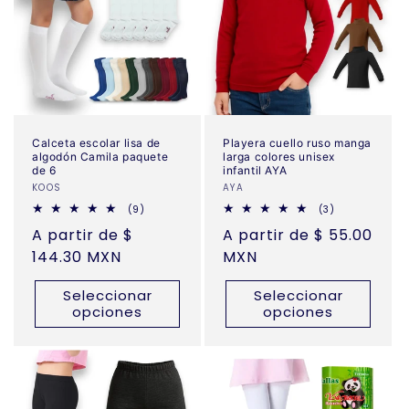
c
i
ó
n
:
Calceta escolar lisa de
Playera cuello ruso manga
algodón Camila paquete
larga colores unisex
de 6
infantil AYA
Proveedor:
KOOS
Proveedor:
AYA
9
3
(9)
(3)
reseñas
reseñas
Precio
A partir de $
Precio
A partir de $ 55.00
totales
totales
habitual
144.30 MXN
habitual
MXN
Seleccionar
Seleccionar
opciones
opciones