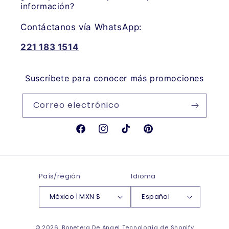
información?
Contáctanos vía WhatsApp:
221 183 1514
Suscríbete para conocer más promociones
Correo electrónico
Facebook
Instagram
TikTok
Pinterest
País/región
Idioma
México | MXN $
Español
Formas
© 2026,
Bonetera De Angel
Tecnología de Shopify