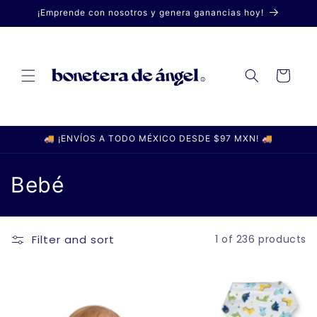
Skip to
¡Emprende con nosotros y genera ganancias hoy!
content
Cart
🚚 ¡ENVÍOS A TODO MÉXICO DESDE $97 MXN! 🚚
C
Bebé
o
l
Filter and sort
1 of 236 products
l
e