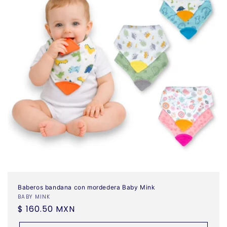
c
t
i
o
n
:
Baberos bandana con mordedera Baby Mink
Vendor:
BABY MINK
Regular
$ 160.50 MXN
price